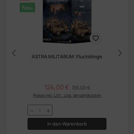
Neu
Ne
ASTRA MILITARUM: Fluchklinge
124,00 €
Regulärer Preis:
Verkaufspreis:
155,00 €
Preise inkl. USt. zzgl. Versandkosten
Produkt Anzahl: Gib den gewünschte
P
In den Warenkorb