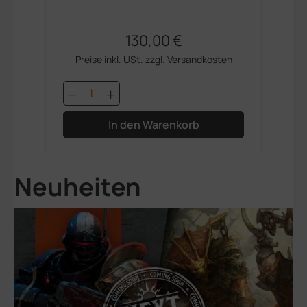
130,00 €
Regulärer Preis:
Preise inkl. USt. zzgl. Versandkosten
Produkt Anzahl: Gib den gewünschte
P
In den Warenkorb
Neuheiten