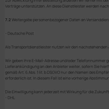
Zur Abwicklung Ihrer Bestellung arbeiten wir ferner mit 
Verträge unterstützen. An diese Dienstleister werden na
7.2
Weitergabe personenbezogener Daten an Versanddiens
- Deutsche Post
Als Transportdienstleister nutzen wir den nachstehenden
Wir geben Ihre E-Mail-Adresse und/oder Telefonnummer gem
Lieferankündigung an den Anbieter weiter, sofern Sie hierf
gemäß Art. 6 Abs. 1 lit. b DSGVO nur den Namen des Empfäng
erforderlich ist. In diesem Fall ist eine vorherige Abstim
Die Einwilligung kann jederzeit mit Wirkung für die Zuk
- DHL