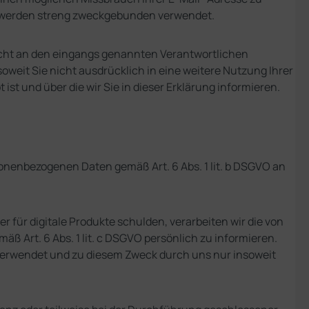
n werden streng zweckgebunden verwendet.
icht an den eingangs genannten Verantwortlichen
oweit Sie nicht ausdrücklich in eine weitere Nutzung Ihrer
t und über die wir Sie in dieser Erklärung informieren.
onenbezogenen Daten gemäß Art. 6 Abs. 1 lit. b DSGVO an
 für digitale Produkte schulden, verarbeiten wir die von
ß Art. 6 Abs. 1 lit. c DSGVO persönlich zu informieren.
verwendet und zu diesem Zweck durch uns nur insoweit