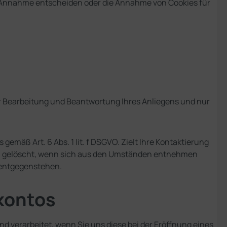
en Annahme entscheiden oder die Annahme von Cookies für
r Bearbeitung und Beantwortung Ihres Anliegens und nur
emäß Art. 6 Abs. 1 lit. f DSGVO. Zielt Ihre Kontaktierung
erden gelöscht, wenn sich aus den Umständen entnehmen
n entgegenstehen.
kontos
d verarbeitet, wenn Sie uns diese bei der Eröffnung eines