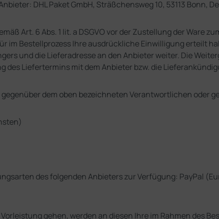
 Anbieter: DHL Paket GmbH, Sträßchensweg 10, 53113 Bonn, D
äß Art. 6 Abs. 1 lit. a DSGVO vor der Zustellung der Ware z
ür im Bestellprozess Ihre ausdrückliche Einwilligung erteilt
ers und die Lieferadresse an den Anbieter weiter. Die Weiterg
mung des Liefertermins mit dem Anbieter bzw. die Lieferankündi
unft gegenüber dem oben bezeichneten Verantwortlichen oder 
nsten)
sarten des folgenden Anbieters zur Verfügung: PayPal (Europe
 in Vorleistung gehen, werden an diesen Ihre im Rahmen des B