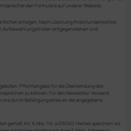
 entsprechenden Formulars auf unserer Website.
wortlichen erfolgen. Nach Löschung Ihres Kundenkontos
chen Aufbewahrungsfristen entgegenstehen und
geboten. Pflichtangabe für die Übersendung des
ch ansprechen zu können. Für den Newsletter-Versand
Sie uns durch Betätigung eines an die angegebene
en gemäß Art. 6 Abs. 1 lit. a DSGVO. Hierbei speichern wir
einen möglichen Missbrauch Ihrer E-Mail- Adresse zu