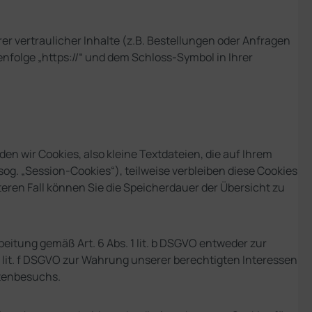
vertraulicher Inhalte (z.B. Bestellungen oder Anfragen
nfolge „https://“ und dem Schloss-Symbol in Ihrer
 wir Cookies, also kleine Textdateien, die auf Ihrem
g. „Session-Cookies“), teilweise verbleiben diese Cookies
teren Fall können Sie die Speicherdauer der Übersicht zu
eitung gemäß Art. 6 Abs. 1 lit. b DSGVO entweder zur
. 1 lit. f DSGVO zur Wahrung unserer berechtigten Interessen
itenbesuchs.