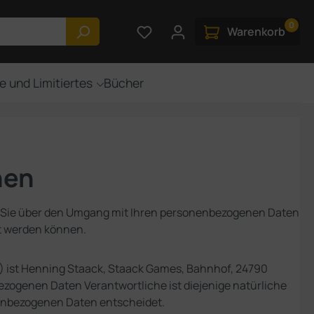
0
Du hast 0 Produkte auf dem M
Warenkorb
e und Limitiertes
Bücher
hen
ir Sie über den Umgang mit Ihren personenbezogenen Daten
rt werden können.
) ist Henning Staack, Staack Games, Bahnhof, 24790
bezogenen Daten Verantwortliche ist diejenige natürliche
onenbezogenen Daten entscheidet.