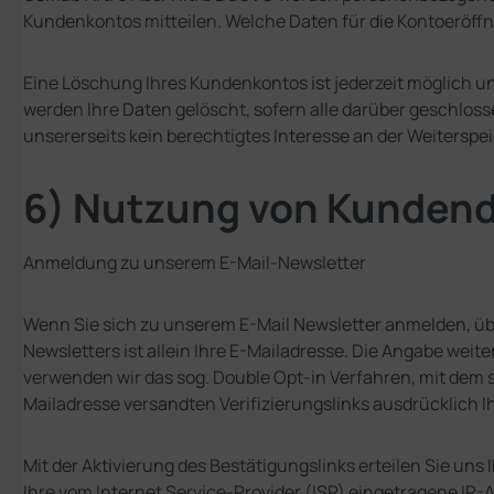
Kundenkontos mitteilen. Welche Daten für die Kontoeröff
Eine Löschung Ihres Kundenkontos ist jederzeit möglich u
werden Ihre Daten gelöscht, sofern alle darüber geschlos
unsererseits kein berechtigtes Interesse an der Weiterspe
6) Nutzung von Kundend
Anmeldung zu unserem E-Mail-Newsletter
Wenn Sie sich zu unserem E-Mail Newsletter anmelden, ü
Newsletters ist allein Ihre E-Mailadresse. Die Angabe weit
verwenden wir das sog. Double Opt-in Verfahren, mit dem s
Mailadresse versandten Verifizierungslinks ausdrücklich I
Mit der Aktivierung des Bestätigungslinks erteilen Sie uns 
Ihre vom Internet Service-Provider (ISP) eingetragene IP