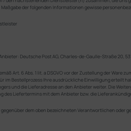
dem / den nachstehenden Dienstleister(n) zusammen, die uns 
ch Maßgabe der folgenden Informationen gewisse personenbez
tleister
 Anbieter: Deutsche Post AG, Charles-de-Gaulle-Straße 20, 5
äß Art. 6 Abs. 1 lit. a DSGVO vor der Zustellung der Ware z
ür im Bestellprozess Ihre ausdrückliche Einwilligung erteilt
ers und die Lieferadresse an den Anbieter weiter. Die Weiterg
mung des Liefertermins mit dem Anbieter bzw. die Lieferankündi
unft gegenüber dem oben bezeichneten Verantwortlichen oder 