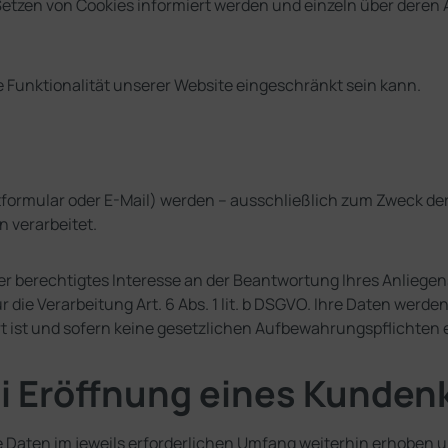
s Setzen von Cookies informiert werden und einzeln über der
e Funktionalität unserer Website eingeschränkt sein kann.
formular oder E-Mail) werden – ausschließlich zum Zweck de
 verarbeitet.
r berechtigtes Interesse an der Beantwortung Ihres Anliegens g
für die Verarbeitung Art. 6 Abs. 1 lit. b DSGVO. Ihre Daten w
ärt ist und sofern keine gesetzlichen Aufbewahrungspflichte
ei Eröffnung eines Kunden
 Daten im jeweils erforderlichen Umfang weiterhin erhoben un