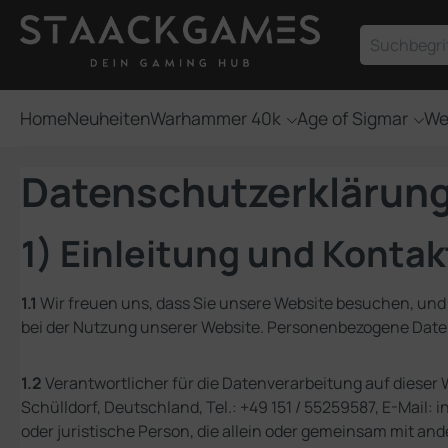
um Hauptinhalt springen
Zur Suche springen
Home
Neuheiten
Warhammer 40k
Age of Sigmar
We
Datenschutzerklärun
1) Einleitung und Konta
1.1
Wir freuen uns, dass Sie unsere Website besuchen, und
bei der Nutzung unserer Website. Personenbezogene Daten s
1.2
Verantwortlicher für die Datenverarbeitung auf diese
Schülldorf, Deutschland, Tel.: +49 151 / 55259587, E-Mail
oder juristische Person, die allein oder gemeinsam mit a