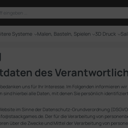
itere Systeme
Malen, Basteln, Spielen
3D Druck
Sal
g
ktdaten des Verantwortlic
 bedanken uns für Ihr Interesse. Im Folgenden informieren w
ind hierbei alle Daten, mit denen Sie persönlich identifizie
r Website im Sinne der Datenschutz-Grundverordnung (DSGVO
: info@staackgames.de. Der für die Verarbeitung von personen
nderen über die Zwecke und Mittel der Verarbeitung von pers