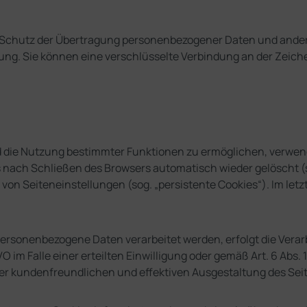
chutz der Übertragung personenbezogener Daten und anderer 
ng. Sie können eine verschlüsselte Verbindung an der Zeiche
 die Nutzung bestimmter Funktionen zu ermöglichen, verwenden
 nach Schließen des Browsers automatisch wieder gelöscht (so
on Seiteneinstellungen (sog. „persistente Cookies“). Im letz
rsonenbezogene Daten verarbeitet werden, erfolgt die Verarb
O im Falle einer erteilten Einwilligung oder gemäß Art. 6 Abs
iner kundenfreundlichen und effektiven Ausgestaltung des Se