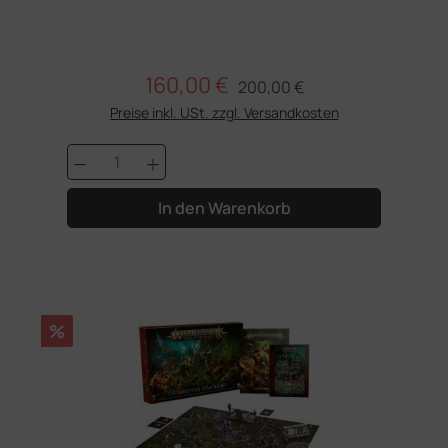
160,00 €
Regulärer Preis:
Verkaufspreis:
200,00 €
Preise inkl. USt. zzgl. Versandkosten
Produkt Anzahl: Gib den gewünschten 
In den Warenkorb
Rabatt
%