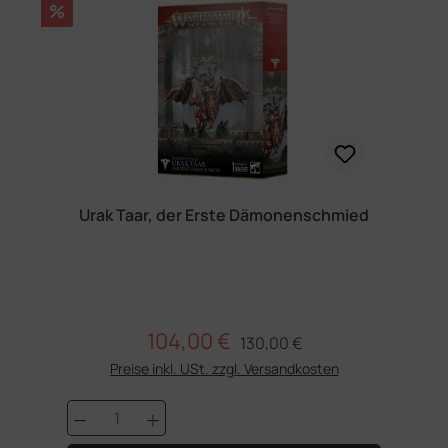
Rabatt
%
Urak Taar, der Erste Dämonenschmied
104,00 €
Regulärer Preis:
Verkaufspreis:
130,00 €
Preise inkl. USt. zzgl. Versandkosten
Produkt Anzahl: Gib den gewünschten 