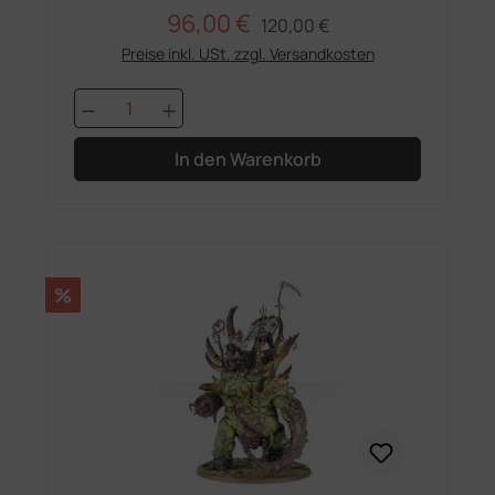
96,00 €
Regulärer Preis:
Verkaufspreis:
120,00 €
Preise inkl. USt. zzgl. Versandkosten
Produkt Anzahl: Gib den gewünschten 
In den Warenkorb
Rabatt
%