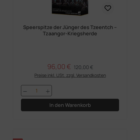
Speerspitze der Jünger des Tzeentch –
Tzaangor-Kriegsherde
96,00 €
Regulärer Preis:
Verkaufspreis:
120,00 €
Preise inkl. USt. zzgl. Versandkosten
Produkt Anzahl: Gib den gewünschten 
In den Warenkorb