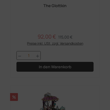
The Glottkin
92,00 €
Regulärer Preis:
Verkaufspreis:
115,00 €
Preise inkl. USt. zzgl. Versandkosten
Produkt Anzahl: Gib den gewünschten 
In den Warenkorb
Rabatt
%