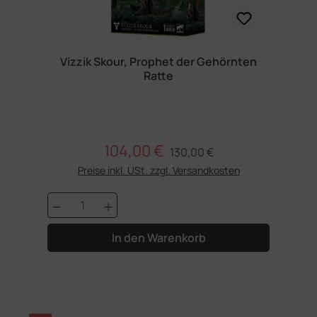
Vizzik Skour, Prophet der Gehörnten
Ratte
104,00 €
Regulärer Preis:
Verkaufspreis:
130,00 €
Preise inkl. USt. zzgl. Versandkosten
Produkt Anzahl: Gib den gewünschten 
In den Warenkorb