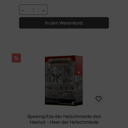
Produkt Anzahl: Gib den gewünschten 
In den Warenkorb
Rabatt
%
Speerspitze der Helschmiede des
Hashut – Heer der Helschmiede