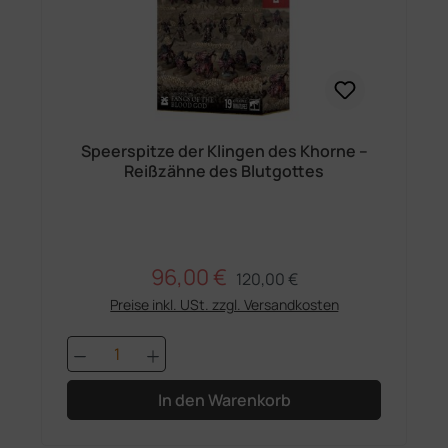
Speerspitze der Klingen des Khorne –
Reißzähne des Blutgottes
96,00 €
Regulärer Preis:
Verkaufspreis:
120,00 €
Preise inkl. USt. zzgl. Versandkosten
Produkt Anzahl: Gib den gewünschten 
In den Warenkorb