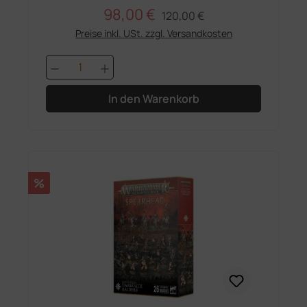
98,00 €
Regulärer Preis:
Verkaufspreis:
120,00 €
Preise inkl. USt. zzgl. Versandkosten
Produkt Anzahl: Gib den gewünschten 
In den Warenkorb
Rabatt
%