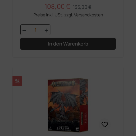
108,00 €
Regulärer Preis:
Verkaufspreis:
135,00 €
Preise inkl. USt. zzgl. Versandkosten
Produkt Anzahl: Gib den gewünschten 
In den Warenkorb
Rabatt
%