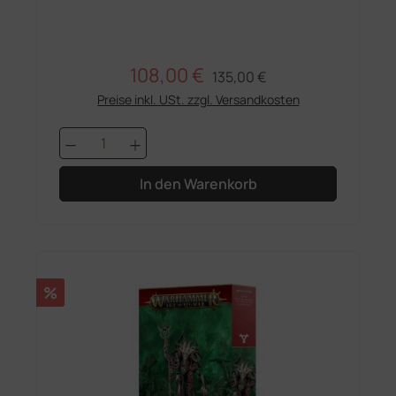
108,00 €
Regulärer Preis:
Verkaufspreis:
135,00 €
Preise inkl. USt. zzgl. Versandkosten
Produkt Anzahl: Gib den gewünschten 
In den Warenkorb
Rabatt
%