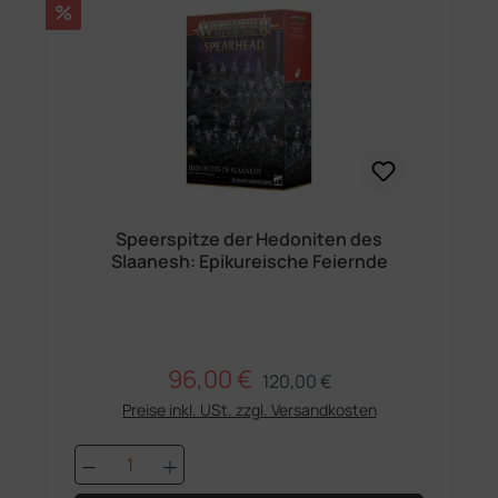
Rabatt
%
Speerspitze der Hedoniten des
Slaanesh: Epikureische Feiernde
96,00 €
Regulärer Preis:
Verkaufspreis:
120,00 €
Preise inkl. USt. zzgl. Versandkosten
Produkt Anzahl: Gib den gewünschten 