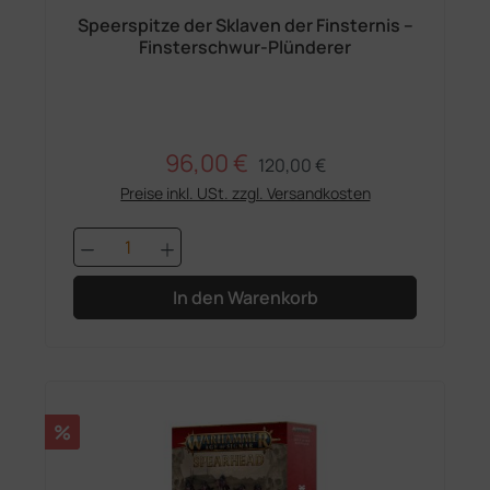
Speerspitze der Sklaven der Finsternis –
Finsterschwur-Plünderer
96,00 €
Regulärer Preis:
Verkaufspreis:
120,00 €
Preise inkl. USt. zzgl. Versandkosten
Produkt Anzahl: Gib den gewünschten 
In den Warenkorb
Rabatt
%