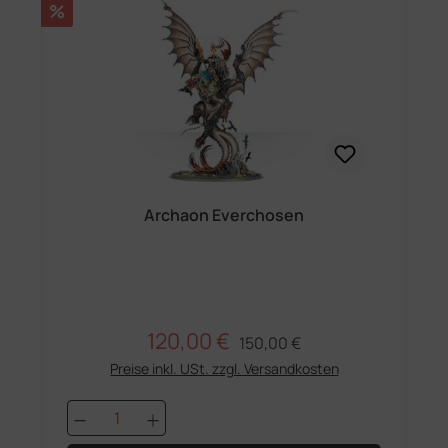
Rabatt
%
Archaon Everchosen
120,00 €
Regulärer Preis:
Verkaufspreis:
150,00 €
Preise inkl. USt. zzgl. Versandkosten
Produkt Anzahl: Gib den gewünschten 