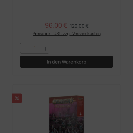
96,00 €
Regulärer Preis:
Verkaufspreis:
120,00 €
Preise inkl. USt. zzgl. Versandkosten
Produkt Anzahl: Gib den gewünschten 
In den Warenkorb
Rabatt
%