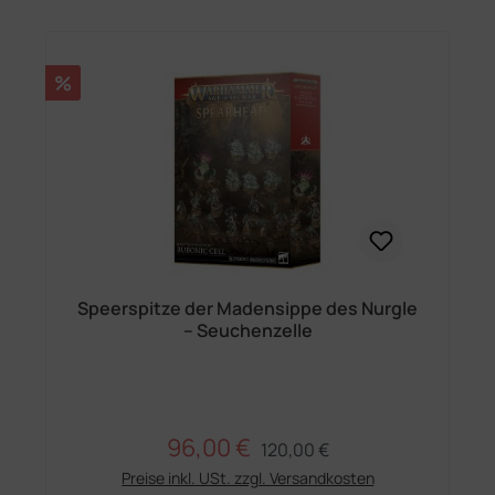
Rabatt
%
Speerspitze der Madensippe des Nurgle
– Seuchenzelle
96,00 €
Regulärer Preis:
Verkaufspreis:
120,00 €
Preise inkl. USt. zzgl. Versandkosten