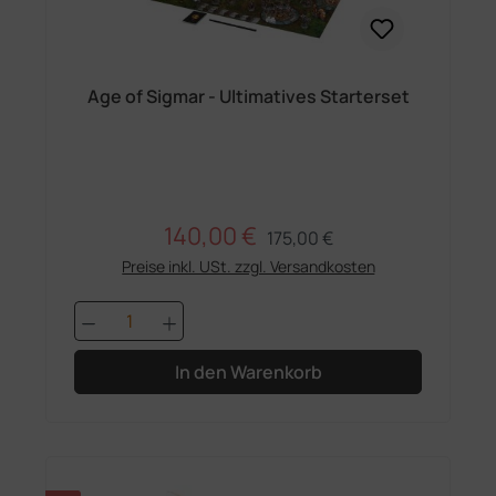
Age of Sigmar - Ultimatives Starterset
140,00 €
Regulärer Preis:
Verkaufspreis:
175,00 €
Preise inkl. USt. zzgl. Versandkosten
Produkt Anzahl: Gib den gewünschten 
In den Warenkorb