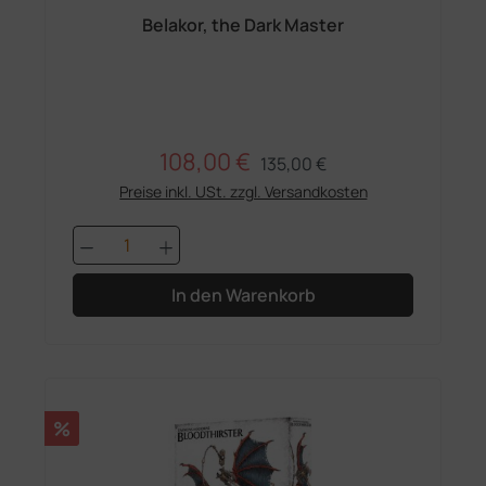
Belakor, the Dark Master
108,00 €
Regulärer Preis:
Verkaufspreis:
135,00 €
Preise inkl. USt. zzgl. Versandkosten
Produkt Anzahl: Gib den gewünschten 
In den Warenkorb
Rabatt
%