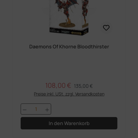
Daemons Of Khorne Bloodthirster
108,00 €
Regulärer Preis:
Verkaufspreis:
135,00 €
Preise inkl. USt. zzgl. Versandkosten
Produkt Anzahl: Gib den gewünschten 
In den Warenkorb