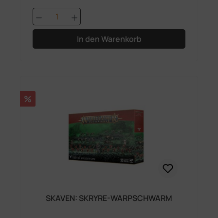
Produkt Anzahl: Gib den gewünschten 
In den Warenkorb
Rabatt
%
SKAVEN: SKRYRE-WARPSCHWARM