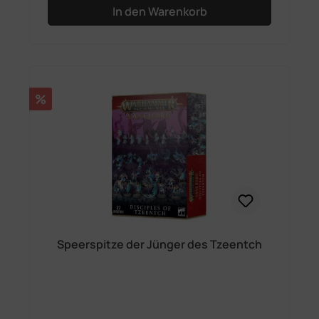
In den Warenkorb
Rabatt
%
Speerspitze der Jünger des Tzeentch