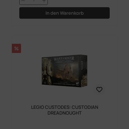
In den Warenkorb
Rabatt
%
LEGIO CUSTODES: CUSTODIAN
DREADNOUGHT