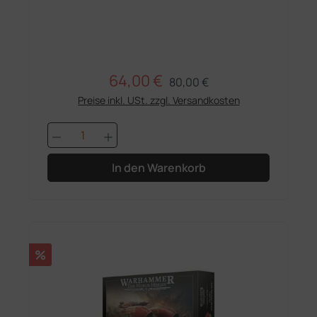
64,00 €
Regulärer Preis:
Verkaufspreis:
80,00 €
Preise inkl. USt. zzgl. Versandkosten
Produkt Anzahl: Gib den gewünschten 
In den Warenkorb
Rabatt
%