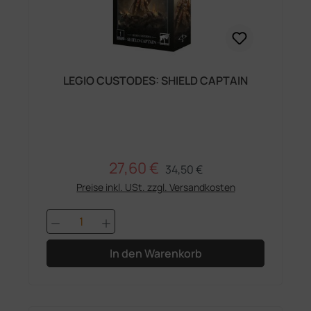
LEGIO CUSTODES: SHIELD CAPTAIN
27,60 €
Regulärer Preis:
Verkaufspreis:
34,50 €
Preise inkl. USt. zzgl. Versandkosten
Produkt Anzahl: Gib den gewünschten 
In den Warenkorb