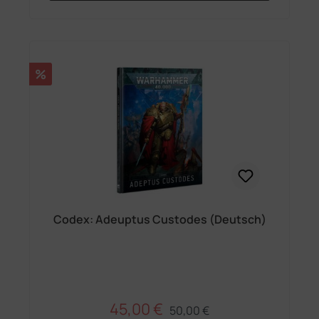
Rabatt
%
Codex: Adeuptus Custodes (Deutsch)
45,00 €
Regulärer Preis:
Verkaufspreis:
50,00 €