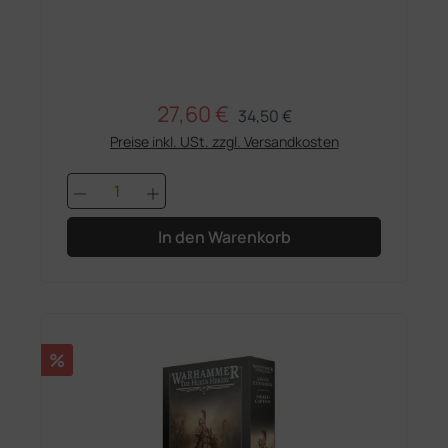
27,60 €
Regulärer Preis:
Verkaufspreis:
34,50 €
Preise inkl. USt. zzgl. Versandkosten
Produkt Anzahl: Gib den gewünschten 
In den Warenkorb
Rabatt
%