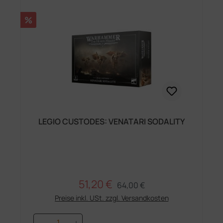
Rabatt
%
LEGIO CUSTODES: VENATARI SODALITY
51,20 €
Regulärer Preis:
Verkaufspreis:
64,00 €
Preise inkl. USt. zzgl. Versandkosten
Produkt Anzahl: Gib den gewünschten 