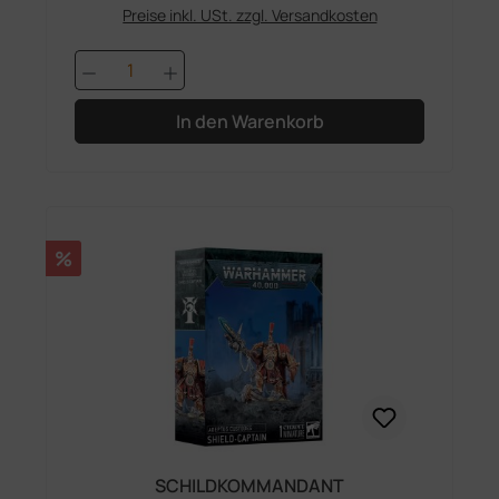
Preise inkl. USt. zzgl. Versandkosten
Produkt Anzahl: Gib den gewünschten 
In den Warenkorb
Rabatt
%
SCHILDKOMMANDANT