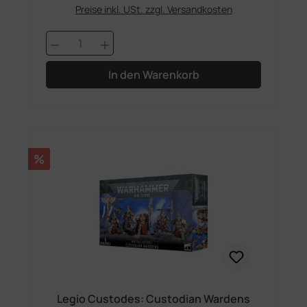
Preise inkl. USt. zzgl. Versandkosten
Produkt Anzahl: Gib den gewünschten 
In den Warenkorb
Rabatt
%
Legio Custodes: Custodian Wardens