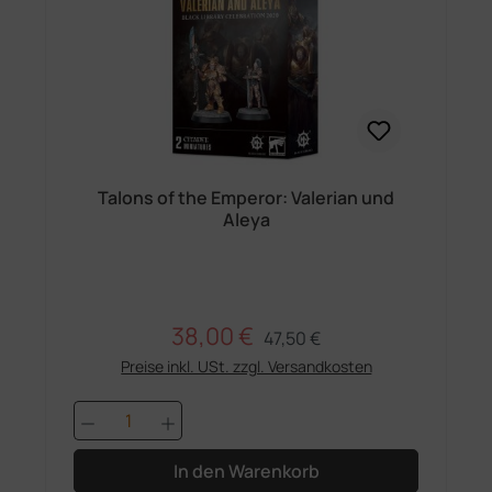
Talons of the Emperor: Valerian und
Aleya
38,00 €
Regulärer Preis:
Verkaufspreis:
47,50 €
Preise inkl. USt. zzgl. Versandkosten
Produkt Anzahl: Gib den gewünschten 
In den Warenkorb