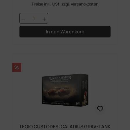
Preise inkl. USt. zzgl. Versandkosten
Produkt Anzahl: Gib den gewünschten 
In den Warenkorb
Rabatt
%
LEGIO CUSTODES: CALADIUS GRAV-TANK