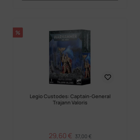
Rabatt
%
Legio Custodes: Captain-General
Trajann Valoris
29,60 €
Regulärer Preis:
Verkaufspreis:
37,00 €