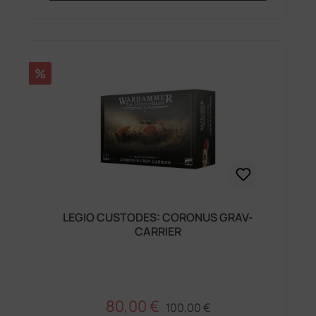
Rabatt
%
LEGIO CUSTODES: CORONUS GRAV-
CARRIER
80,00 €
Regulärer Preis:
Verkaufspreis:
100,00 €