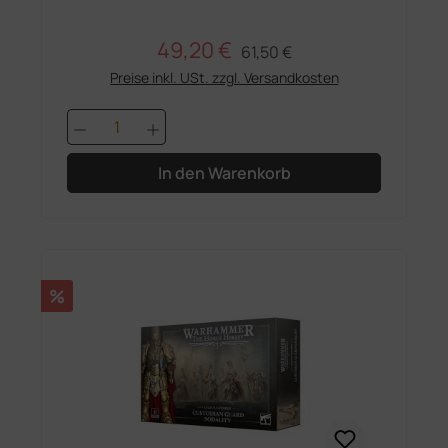
49,20 €
Regulärer Preis:
Verkaufspreis:
61,50 €
Preise inkl. USt. zzgl. Versandkosten
Produkt Anzahl: Gib den gewünschten 
In den Warenkorb
Rabatt
%