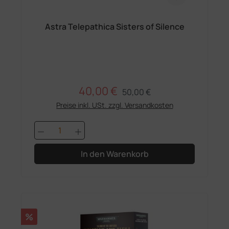
Astra Telepathica Sisters of Silence
40,00 €
Regulärer Preis:
Verkaufspreis:
50,00 €
Preise inkl. USt. zzgl. Versandkosten
Produkt Anzahl: Gib den gewünschten 
In den Warenkorb
Rabatt
%