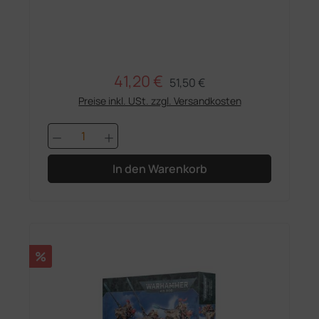
41,20 €
Regulärer Preis:
Verkaufspreis:
51,50 €
Preise inkl. USt. zzgl. Versandkosten
Produkt Anzahl: Gib den gewünschten 
In den Warenkorb
Rabatt
%