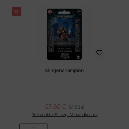
Rabatt
%
Klingenchampion
27,60 €
Regulärer Preis:
Verkaufspreis:
34,50 €
Preise inkl. USt. zzgl. Versandkosten
Produkt Anzahl: Gib den gewünschten 