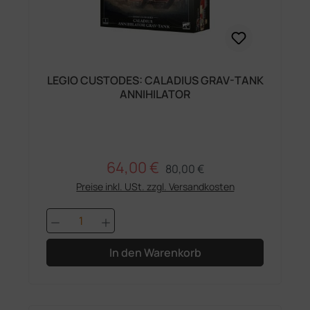
LEGIO CUSTODES: CALADIUS GRAV-TANK
ANNIHILATOR
64,00 €
Regulärer Preis:
Verkaufspreis:
80,00 €
Preise inkl. USt. zzgl. Versandkosten
Produkt Anzahl: Gib den gewünschten 
In den Warenkorb