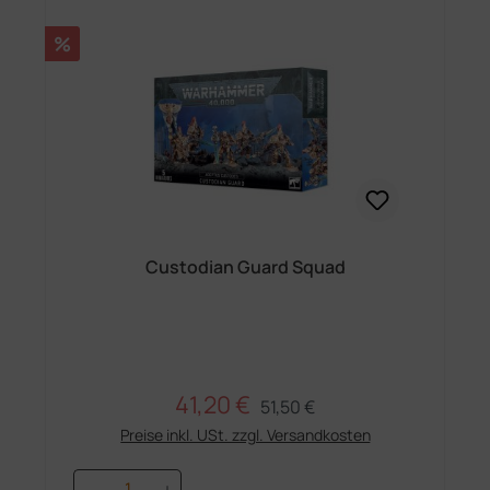
Rabatt
%
Custodian Guard Squad
41,20 €
Regulärer Preis:
Verkaufspreis:
51,50 €
Preise inkl. USt. zzgl. Versandkosten
Produkt Anzahl: Gib den gewünschten 