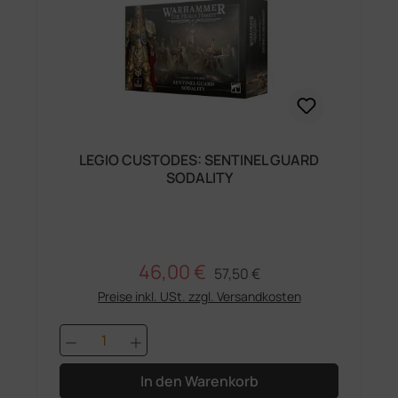
LEGIO CUSTODES: SENTINEL GUARD
SODALITY
46,00 €
Regulärer Preis:
Verkaufspreis:
57,50 €
Preise inkl. USt. zzgl. Versandkosten
Produkt Anzahl: Gib den gewünschten 
In den Warenkorb