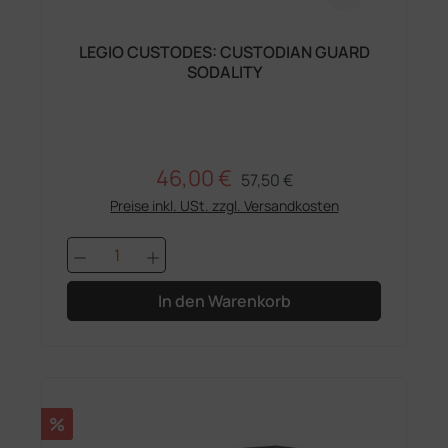
LEGIO CUSTODES: CUSTODIAN GUARD
SODALITY
46,00 €
Regulärer Preis:
Verkaufspreis:
57,50 €
Preise inkl. USt. zzgl. Versandkosten
Produkt Anzahl: Gib den gewünschten 
In den Warenkorb
Rabatt
%