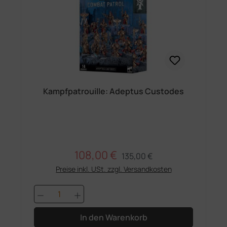
Kampfpatrouille: Adeptus Custodes
108,00 €
Regulärer Preis:
Verkaufspreis:
135,00 €
Preise inkl. USt. zzgl. Versandkosten
Produkt Anzahl: Gib den gewünschten 
In den Warenkorb