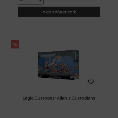
In den Warenkorb
Rabatt
%
Legio Custodes: Allarus Custodians