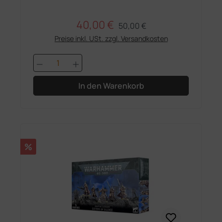
40,00 €
Regulärer Preis:
Verkaufspreis:
50,00 €
Preise inkl. USt. zzgl. Versandkosten
Produkt Anzahl: Gib den gewünschten 
In den Warenkorb
Rabatt
%