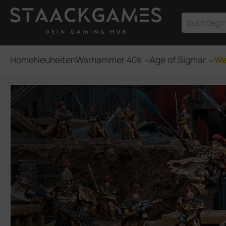
um Hauptinhalt springen
Zur Suche springen
Home
Neuheiten
Warhammer 40k
Age of Sigmar
We