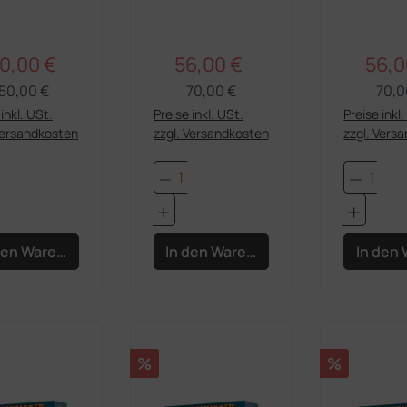
Chrace
von H
0,00 €
56,00 €
56,0
Regulärer Preis:
Regulärer Preis:
rkaufspreis:
Verkaufspreis:
Verka
50,00 €
70,00 €
70,0
inkl. USt.
Preise inkl. USt.
Preise inkl
Versandkosten
zzgl. Versandkosten
zzgl. Vers
dukt Anzahl: Gib den gewünschten Wert e
Produkt Anzahl: Gib den 
Produk
den Warenkorb
In den Warenkorb
In den
Rabatt
Rabatt
%
%