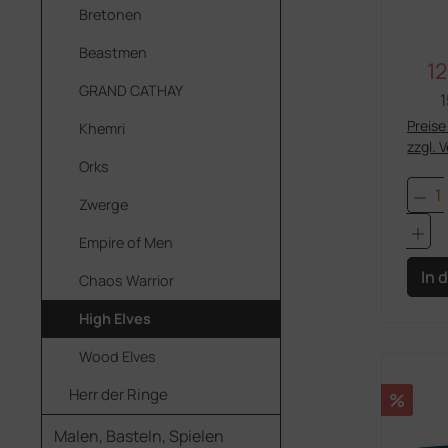
Bretonen
Beastmen
12
Ve
GRAND CATHAY
1
Preise 
Khemri
zzgl. 
Orks
Pro
Zwerge
Empire of Men
In 
Chaos Warrior
High Elves
Wood Elves
Herr der Ringe
Rabatt
%
Malen, Basteln, Spielen