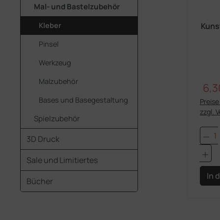
Mal- und Bastelzubehör
Kleber
Kuns
Pinsel
Werkzeug
Malzubehör
6,3
Verk
Bases und Basegestaltung
Preise 
zzgl. 
Spielzubehör
Pro
3D Druck
Sale und Limitiertes
In 
Bücher