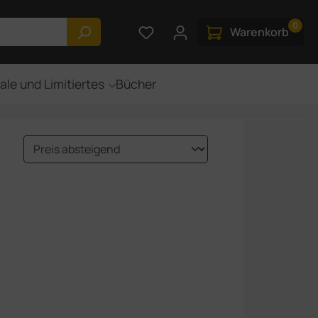
0
Du hast 0 Produkte auf dem M
Warenkorb
ale und Limitiertes
Bücher