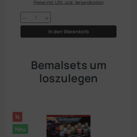
Preise inkl. USt. zzgl. Versandkosten
Produkt Anzahl: Gib den gewünschten 
In den Warenkorb
Bemalsets um
loszulegen
Rabatt
%
Neu