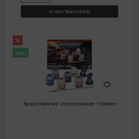
In den Warenkorb
Rabatt
%
Neu
Space Marines: Intercessoren + Farben