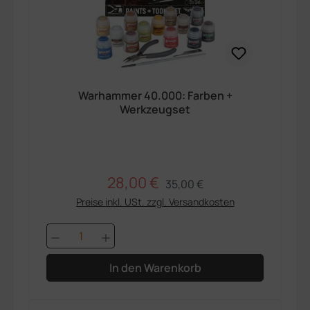
Warhammer 40.000: Farben +
Werkzeugset
28,00 €
Regulärer Preis:
Verkaufspreis:
35,00 €
Preise inkl. USt. zzgl. Versandkosten
Produkt Anzahl: Gib den gewünschten 
In den Warenkorb