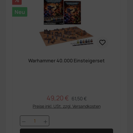
Neu
Warhammer 40.000 Einsteigerset
49,20 €
Regulärer Preis:
Verkaufspreis:
61,50 €
Preise inkl. USt. zzgl. Versandkosten
Produkt Anzahl: Gib den gewünschten 