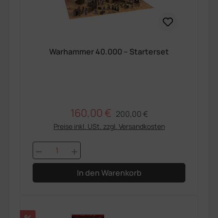
Warhammer 40.000 – Starterset
160,00 €
Regulärer Preis:
Verkaufspreis:
200,00 €
Preise inkl. USt. zzgl. Versandkosten
Produkt Anzahl: Gib den gewünschten 
In den Warenkorb
Rabatt
%