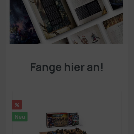
Fange hier an!
Rabatt
%
Neu