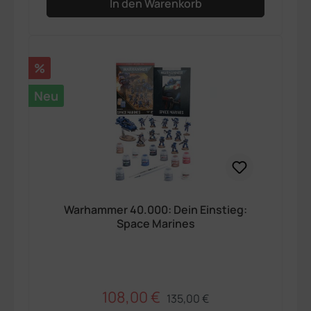
In den Warenkorb
Rabatt
%
Neu
Warhammer 40.000: Dein Einstieg:
Space Marines
108,00 €
Regulärer Preis:
Verkaufspreis:
135,00 €