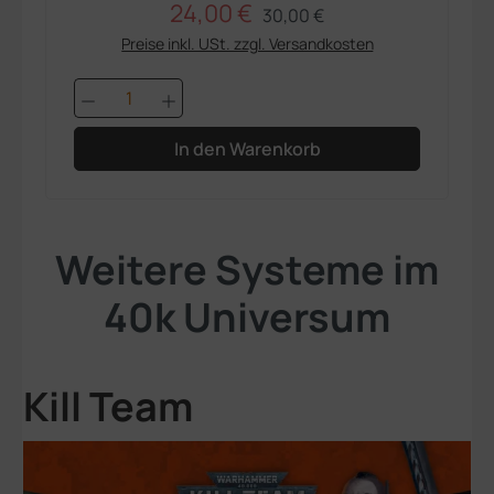
24,00 €
Regulärer Preis:
Verkaufspreis:
30,00 €
Preise inkl. USt. zzgl. Versandkosten
Produkt Anzahl: Gib den gewünschten 
In den Warenkorb
Weitere Systeme im
40k Universum
Kill Team