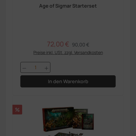
Age of Sigmar Starterset
72,00 €
Regulärer Preis:
Verkaufspreis:
90,00 €
Preise inkl. USt. zzgl. Versandkosten
Produkt Anzahl: Gib den gewünschten 
In den Warenkorb
Rabatt
%