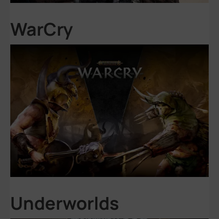
WarCry
Underworlds