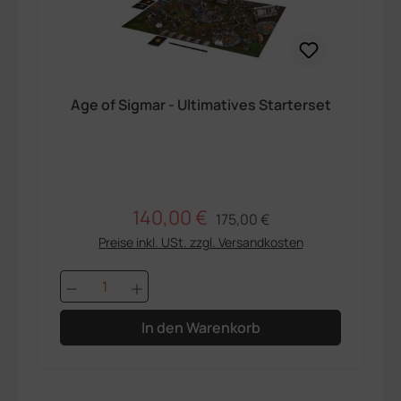
Age of Sigmar - Ultimatives Starterset
140,00 €
Regulärer Preis:
Verkaufspreis:
175,00 €
Preise inkl. USt. zzgl. Versandkosten
Produkt Anzahl: Gib den gewünschten 
In den Warenkorb