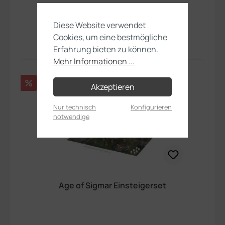
Fange hier an!
Diese Website verwendet
Cookies, um eine bestmögliche
Erfahrung bieten zu können.
Mehr Informationen ...
Rabatt
%
Akzeptieren
Nur technisch
Konfigurieren
notwendige
Age of Sigmar Einsteigerset