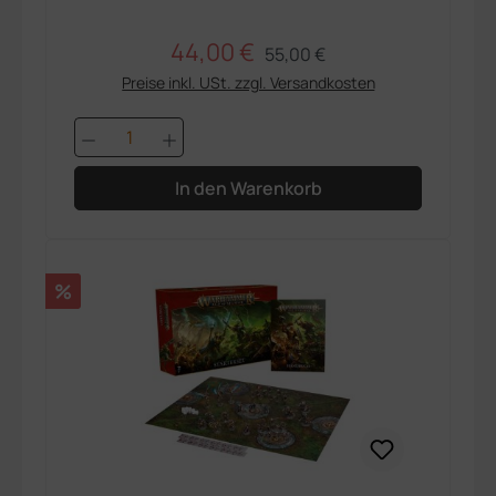
44,00 €
Regulärer Preis:
Verkaufspreis:
55,00 €
Preise inkl. USt. zzgl. Versandkosten
Produkt Anzahl: Gib den gewünschten 
In den Warenkorb
Rabatt
%