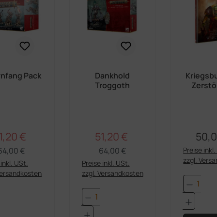
nfang Pack
Dankhold
Kriegsb
Troggoth
Zerstö
Orruk W
1,20 €
51,20 €
50,0
Regulärer Preis:
Regulärer Preis:
erkaufspreis:
Verkaufspreis:
Regul
64,00 €
64,00 €
Preise inkl
zzgl. Vers
inkl. USt.
Preise inkl. USt.
Versandkosten
zzgl. Versandkosten
Produk
dukt Anzahl: Gib den gewünschten Wert e
Produkt Anzahl: Gib den 