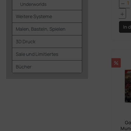
Pro
Underworlds
Weitere Systeme
In 
Malen, Basteln, Spielen
3D Druck
Sale und Limitiertes
Rabatt
%
Bücher
Go
Mun