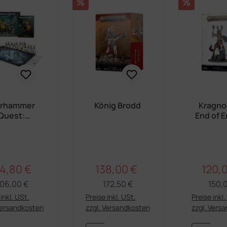
Rabatt
Rabatt
%
%
rhammer
König Brodd
Kragno
Quest:
End of 
kelwasser
Deutsch)
4,80 €
138,00 €
120,
Regulärer Preis:
Regulärer Preis:
rkaufspreis:
Verkaufspreis:
Verkau
06,00 €
172,50 €
150,
inkl. USt.
Preise inkl. USt.
Preise inkl
Versandkosten
zzgl. Versandkosten
zzgl. Vers