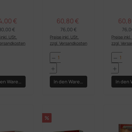
Kriegswag'n
Kriegswag'n
4,00 €
60,80 €
60,8
Regulärer Preis:
Regulärer Preis:
rkaufspreis:
Verkaufspreis:
Verka
80,00 €
76,00 €
76,0
inkl. USt.
Preise inkl. USt.
Preise inkl
Versandkosten
zzgl. Versandkosten
zzgl. Vers
dukt Anzahl: Gib den gewünschten Wert e
Produkt Anzahl: Gib den 
Produk
den Warenkorb
In den Warenkorb
In den
Rabatt
%