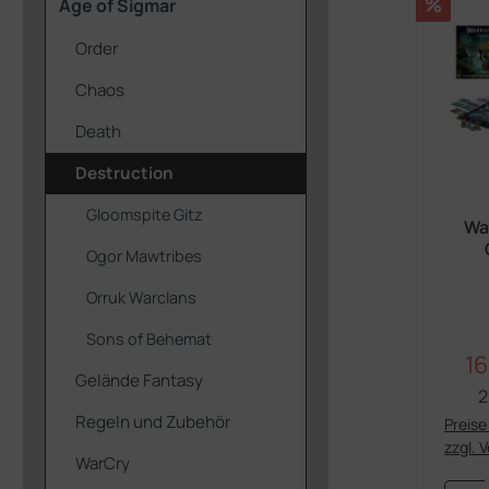
Rabatt
%
Age of Sigmar
Order
Chaos
Death
Destruction
Gloomspite Gitz
Wa
Ogor Mawtribes
Dun
(
Orruk Warclans
Sons of Behemat
16
Ve
Gelände Fantasy
2
Regeln und Zubehör
Preise 
zzgl. 
WarCry