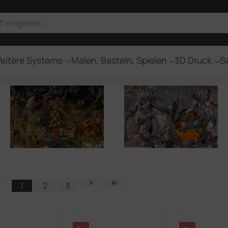
eitere Systeme
Malen, Basteln, Spielen
3D Druck
Sa
1
2
3
Seite
Seite
Seite