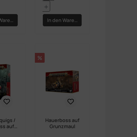
 Warenkorb
In den Warenkorb
Rabatt
%
quigs /
Hauerboss auf
ss auf
Grunzmaul
 Squigs