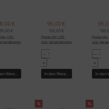
Kriegsclans –
Schlund
Eisenkiefa-
– Schro
Moschmob
8,00 €
96,00 €
96,0
Regulärer Preis:
Regulärer Preis:
rkaufspreis:
Verkaufspreis:
Verka
35,00 €
120,00 €
120,
inkl. USt.
Preise inkl. USt.
Preise inkl
Versandkosten
zzgl. Versandkosten
zzgl. Vers
dukt Anzahl: Gib den gewünschten Wert e
Produkt Anzahl: Gib den 
Produk
den Warenkorb
In den Warenkorb
In den
Rabatt
Rabatt
%
%