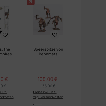
Rabatt
%
s, the
Speerspitze von
Empires
Behemats
Söhnen
00 €
108,00 €
Regulärer Preis:
Regulärer Preis:
fspreis:
Verkaufspreis:
00 €
135,00 €
. USt.
Preise inkl. USt.
andkosten
zzgl. Versandkosten