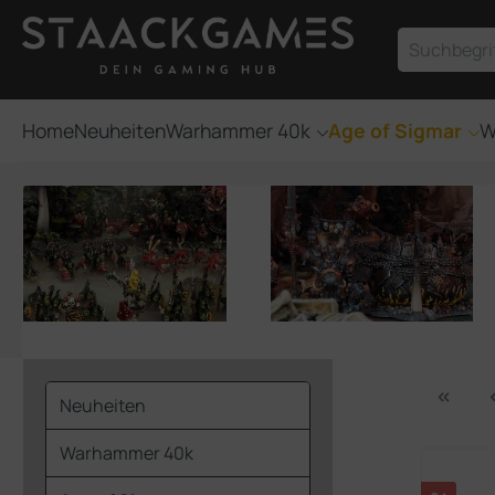
um Hauptinhalt springen
Zur Suche springen
Home
Neuheiten
Warhammer 40k
Age of Sigmar
W
Neuheiten
Warhammer 40k