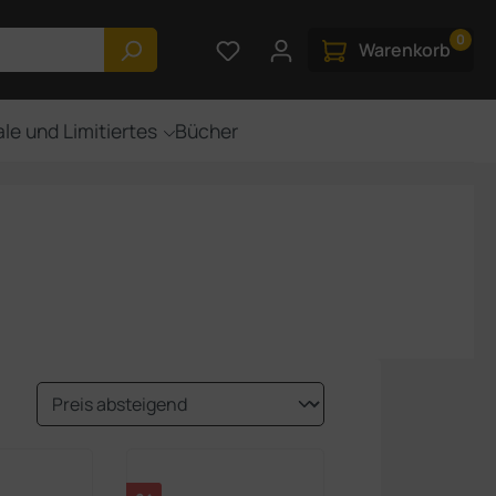
0
Du hast 0 Produkte auf dem M
Warenkorb
le und Limitiertes
Bücher