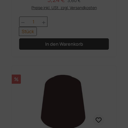
3,60 €
Preise inkl. USt. zzgl. Versandkosten
Produkt Anzahl: Gib den gewünschten 
Stück
In den Warenkorb
Rabatt
%