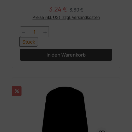
3,24 €
Regulärer Preis:
Verkaufspreis:
3,60 €
Preise inkl. USt. zzgl. Versandkosten
Produkt Anzahl: Gib den gewünschten 
Stück
In den Warenkorb
Rabatt
%