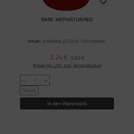
BASE: MEPHISTON RED
Inhalt:
12 Milliliter
(27,00 € / 100 Milliliter)
3,24 €
Regulärer Preis:
Verkaufspreis:
3,60 €
Preise inkl. USt. zzgl. Versandkosten
Produkt Anzahl: Gib den gewünschten 
Stück
In den Warenkorb