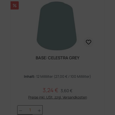
Rabatt
%
BASE: CELESTRA GREY
Inhalt:
12 Milliliter
(27,00 € / 100 Milliliter)
3,24 €
Regulärer Preis:
Verkaufspreis:
3,60 €
Preise inkl. USt. zzgl. Versandkosten
Produkt Anzahl: Gib den gewünschten 