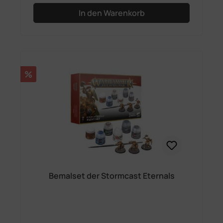
In den Warenkorb
Rabatt
%
Bemalset der Stormcast Eternals