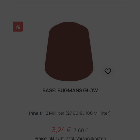
Rabatt
%
BASE: BUGMANS GLOW
Inhalt:
12 Milliliter
(27,00 € / 100 Milliliter)
3,24 €
Regulärer Preis:
Verkaufspreis:
3,60 €
Preise inkl. USt. zzgl. Versandkosten