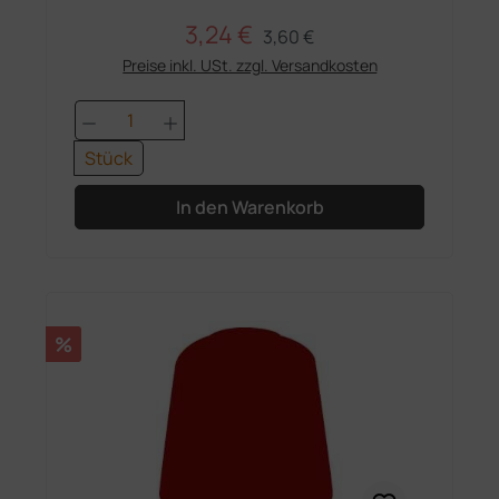
3,24 €
Regulärer Preis:
Verkaufspreis:
3,60 €
Preise inkl. USt. zzgl. Versandkosten
Produkt Anzahl: Gib den gewünschten 
Stück
In den Warenkorb
Rabatt
%