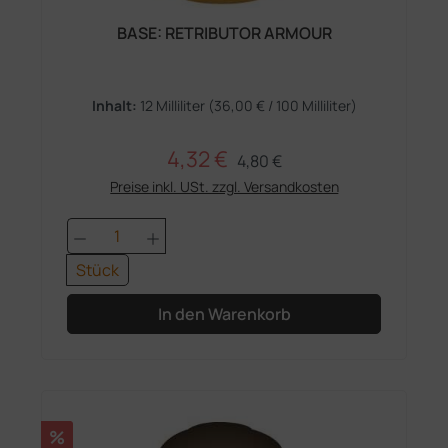
BASE: RETRIBUTOR ARMOUR
Inhalt:
12 Milliliter
(36,00 € / 100 Milliliter)
4,32 €
Regulärer Preis:
Verkaufspreis:
4,80 €
Preise inkl. USt. zzgl. Versandkosten
Produkt Anzahl: Gib den gewünschten 
Stück
In den Warenkorb
Rabatt
%