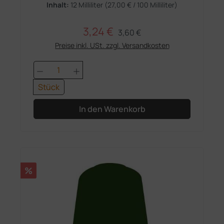
Inhalt:
12 Milliliter
(27,00 € / 100 Milliliter)
3,24 €
Regulärer Preis:
Verkaufspreis:
3,60 €
Preise inkl. USt. zzgl. Versandkosten
Produkt Anzahl: Gib den gewünschten 
Stück
In den Warenkorb
Rabatt
%