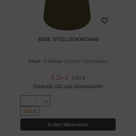
BASE: STEEL LEGION DRAB
Inhalt:
12 Milliliter
(27,00 € / 100 Milliliter)
3,24 €
Regulärer Preis:
Verkaufspreis:
3,60 €
Preise inkl. USt. zzgl. Versandkosten
Produkt Anzahl: Gib den gewünschten 
Stück
In den Warenkorb