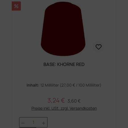
Rabatt
%
BASE: KHORNE RED
Inhalt:
12 Milliliter
(27,00 € / 100 Milliliter)
3,24 €
Regulärer Preis:
Verkaufspreis:
3,60 €
Preise inkl. USt. zzgl. Versandkosten
Produkt Anzahl: Gib den gewünschten 