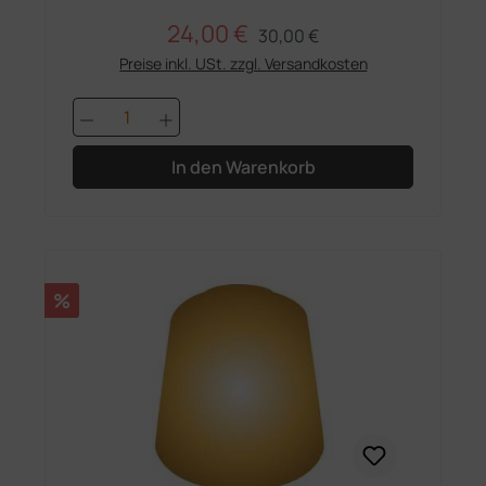
24,00 €
Regulärer Preis:
Verkaufspreis:
30,00 €
Preise inkl. USt. zzgl. Versandkosten
Produkt Anzahl: Gib den gewünschten 
In den Warenkorb
Rabatt
%