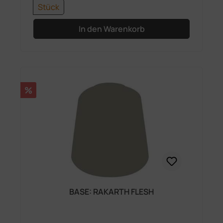
Stück
In den Warenkorb
Rabatt
%
BASE: RAKARTH FLESH