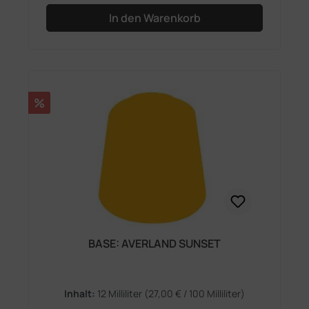
In den Warenkorb
Rabatt
%
BASE: AVERLAND SUNSET
Inhalt:
12 Milliliter
(27,00 € / 100 Milliliter)