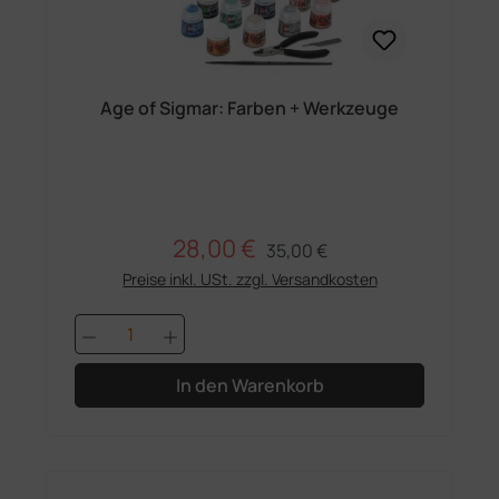
Age of Sigmar: Farben + Werkzeuge
28,00 €
Regulärer Preis:
Verkaufspreis:
35,00 €
Preise inkl. USt. zzgl. Versandkosten
Produkt Anzahl: Gib den gewünschten 
In den Warenkorb