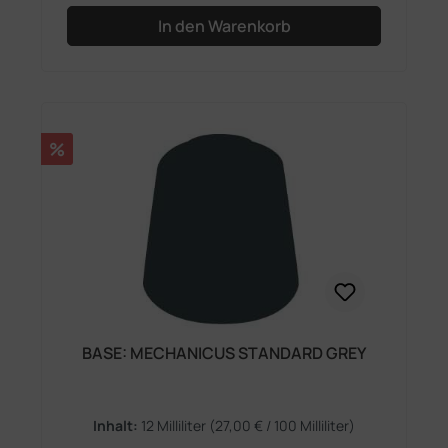
In den Warenkorb
Rabatt
%
BASE: MECHANICUS STANDARD GREY
Inhalt:
12 Milliliter
(27,00 € / 100 Milliliter)