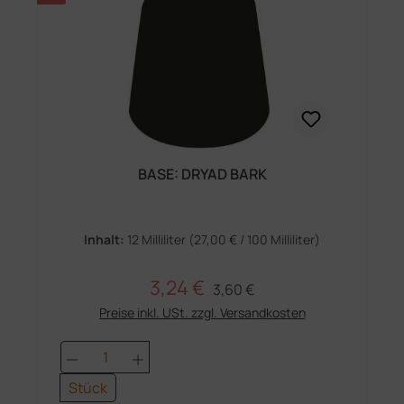
BASE: DRYAD BARK
Inhalt:
12 Milliliter
(27,00 € / 100 Milliliter)
3,24 €
Regulärer Preis:
Verkaufspreis:
3,60 €
Preise inkl. USt. zzgl. Versandkosten
Produkt Anzahl: Gib den gewünschten 
Stück