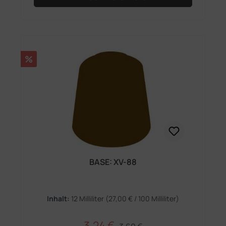
Rabatt
%
BASE: XV-88
Inhalt:
12 Milliliter
(27,00 € / 100 Milliliter)
3,24 €
Regulärer Preis:
Verkaufspreis: