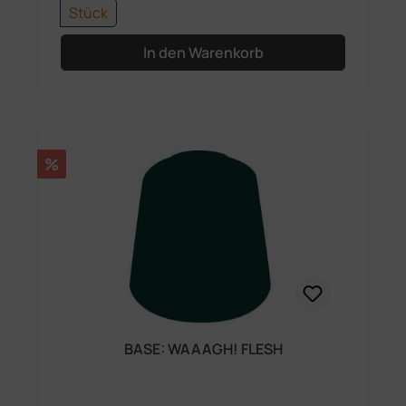
Stück
In den Warenkorb
Rabatt
%
BASE: WAAAGH! FLESH