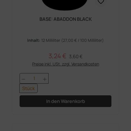
BASE: ABADDON BLACK
Inhalt:
12 Milliliter
(27,00 € / 100 Milliliter)
3,24 €
Regulärer Preis:
Verkaufspreis:
3,60 €
Preise inkl. USt. zzgl. Versandkosten
Produkt Anzahl: Gib den gewünschten 
Stück
In den Warenkorb