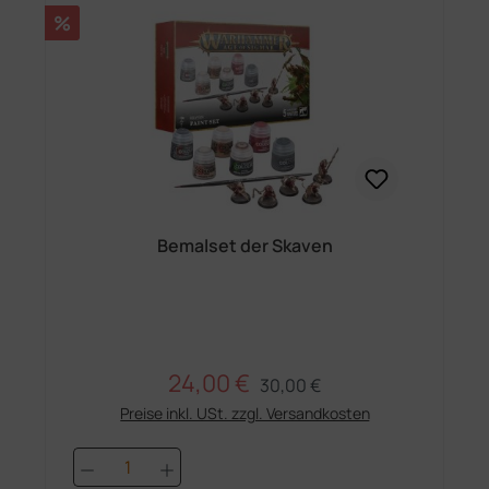
Rabatt
%
Bemalset der Skaven
24,00 €
Regulärer Preis:
Verkaufspreis:
30,00 €
Preise inkl. USt. zzgl. Versandkosten
Produkt Anzahl: Gib den gewünschten 