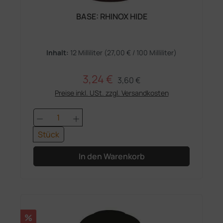
BASE: RHINOX HIDE
Inhalt:
12 Milliliter
(27,00 € / 100 Milliliter)
3,24 €
Regulärer Preis:
Verkaufspreis:
3,60 €
Preise inkl. USt. zzgl. Versandkosten
Produkt Anzahl: Gib den gewünschten 
Stück
In den Warenkorb
Rabatt
%