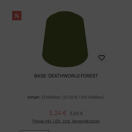
Rabatt
%
BASE: DEATHWORLD FOREST
Inhalt:
12 Milliliter
(27,00 € / 100 Milliliter)
3,24 €
Regulärer Preis:
Verkaufspreis:
3,60 €
Preise inkl. USt. zzgl. Versandkosten