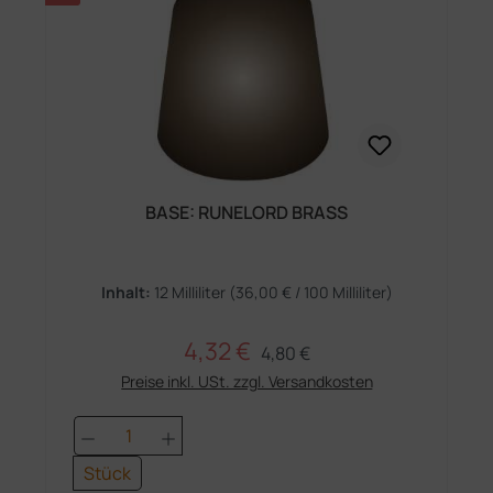
BASE: RUNELORD BRASS
Inhalt:
12 Milliliter
(36,00 € / 100 Milliliter)
4,32 €
Regulärer Preis:
Verkaufspreis:
4,80 €
Preise inkl. USt. zzgl. Versandkosten
Produkt Anzahl: Gib den gewünschten 
Stück