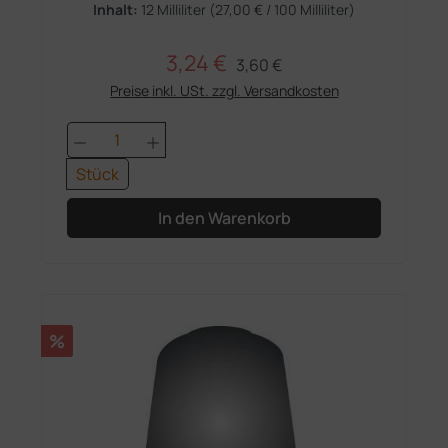
Inhalt:
12 Milliliter
(27,00 € / 100 Milliliter)
3,24 €
Regulärer Preis:
Verkaufspreis:
3,60 €
Preise inkl. USt. zzgl. Versandkosten
Produkt Anzahl: Gib den gewünschten 
Stück
In den Warenkorb
Rabatt
%