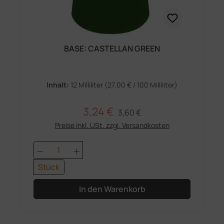
BASE: CASTELLAN GREEN
Inhalt:
12 Milliliter
(27,00 € / 100 Milliliter)
3,24 €
Regulärer Preis:
Verkaufspreis:
3,60 €
Preise inkl. USt. zzgl. Versandkosten
Produkt Anzahl: Gib den gewünschten 
Stück
In den Warenkorb