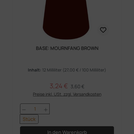
BASE: MOURNFANG BROWN
Inhalt:
12 Milliliter
(27,00 € / 100 Milliliter)
3,24 €
Regulärer Preis:
Verkaufspreis:
3,60 €
Preise inkl. USt. zzgl. Versandkosten
Produkt Anzahl: Gib den gewünschten 
Stück
In den Warenkorb