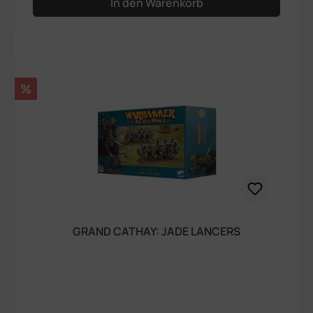
In den Warenkorb
Rabatt
%
GRAND CATHAY: JADE LANCERS