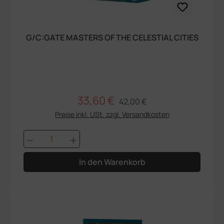
G/C:GATE MASTERS OF THE CELESTIAL CITIES
33,60 €
Regulärer Preis:
Verkaufspreis:
42,00 €
Preise inkl. USt. zzgl. Versandkosten
Produkt Anzahl: Gib den gewünschten We
In den Warenkorb