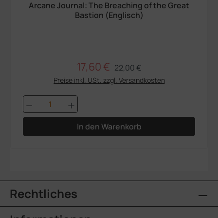
Arcane Journal: The Breaching of the Great
Bastion (Englisch)
17,60 €
Regulärer Preis:
Verkaufspreis:
22,00 €
Preise inkl. USt. zzgl. Versandkosten
Produkt Anzahl: Gib den gewünschten We
In den Warenkorb
Rechtliches