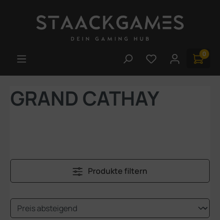
Zum Hauptinhalt springen
0
Du hast 0 Produk
GRAND CATHAY
Produkte filtern