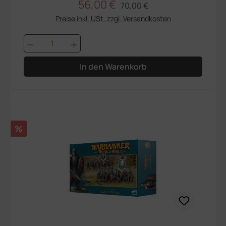
56,00 €
Regulärer Preis:
Verkaufspreis:
70,00 €
Preise inkl. USt. zzgl. Versandkosten
Produkt Anzahl: Gib den gewünschten We
In den Warenkorb
Rabatt
%