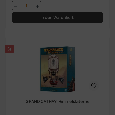
Produkt Anzahl: Gib den gewünschten We
In den Warenkorb
Rabatt
%
GRAND CATHAY: Himmelslaterne