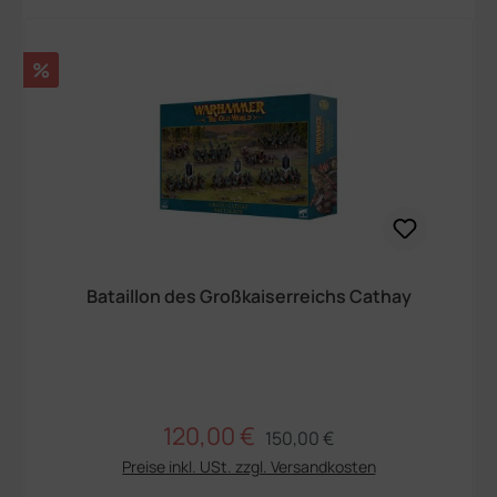
Rabatt
%
Bataillon des Großkaiserreichs Cathay
120,00 €
Regulärer Preis:
Verkaufspreis:
150,00 €
Preise inkl. USt. zzgl. Versandkosten