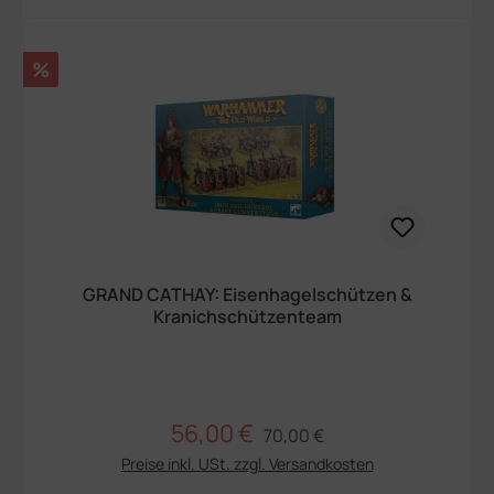
Rabatt
%
GRAND CATHAY: Eisenhagelschützen &
Kranichschützenteam
56,00 €
Regulärer Preis:
Verkaufspreis:
70,00 €
Preise inkl. USt. zzgl. Versandkosten