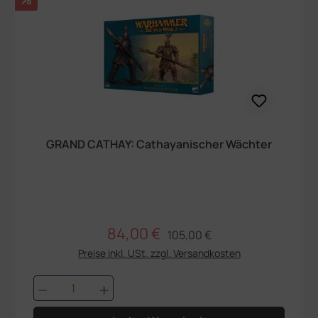
GRAND CATHAY: Cathayanischer Wächter
84,00 €
Regulärer Preis:
Verkaufspreis:
105,00 €
Preise inkl. USt. zzgl. Versandkosten
Produkt Anzahl: Gib den gewünschten We