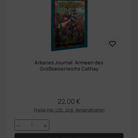
Arkanes Journal: Armeen des
Großkaiserreichs Cathay
22,00 €
Regulärer Preis:
Preise inkl. USt. zzgl. Versandkosten
Produkt Anzahl: Gib den gewünschten We