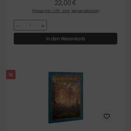
22,00 €
Regulärer Preis:
Preise inkl. USt. zzgl. Versandkosten
Produkt Anzahl: Gib den gewünschten We
In den Warenkorb
Rabatt
%