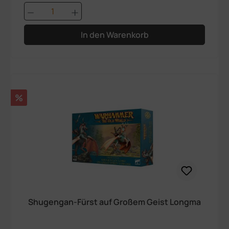
Produkt Anzahl: Gib den gewünschten We
In den Warenkorb
Rabatt
%
Shugengan-Fürst auf Großem Geist Longma