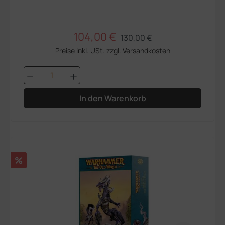
104,00 €
Regulärer Preis:
Verkaufspreis:
130,00 €
Preise inkl. USt. zzgl. Versandkosten
Produkt Anzahl: Gib den gewünschten We
In den Warenkorb
Rabatt
%