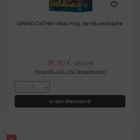
GRAND CATHAY: Miao Ying, der Sturmdrache
96,00 €
Regulärer Preis:
Verkaufspreis:
120,00 €
Preise inkl. USt. zzgl. Versandkosten
Produkt Anzahl: Gib den gewünschten We
In den Warenkorb
Rabatt
%