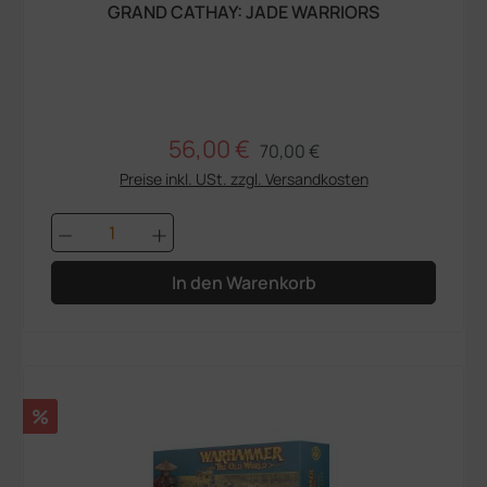
GRAND CATHAY: JADE WARRIORS
56,00 €
Regulärer Preis:
Verkaufspreis:
70,00 €
Preise inkl. USt. zzgl. Versandkosten
Produkt Anzahl: Gib den gewünschten We
In den Warenkorb
Rabatt
%