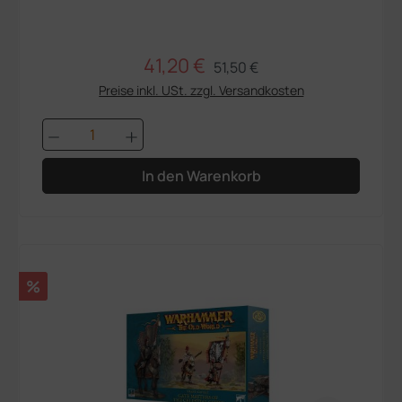
41,20 €
Regulärer Preis:
Verkaufspreis:
51,50 €
Preise inkl. USt. zzgl. Versandkosten
Produkt Anzahl: Gib den gewünschten We
In den Warenkorb
Rabatt
%