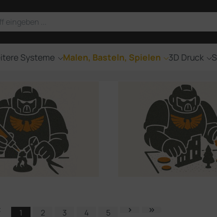
itere Systeme
Malen, Basteln, Spielen
3D Druck
S
1
2
3
4
5