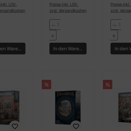
inkl. USt.
Preise inkl. USt.
Preise inkl
Versandkosten
zzgl. Versandkosten
zzgl. Vers
dukt Anzahl: Gib den gewünschten Wert e
Produkt Anzahl: Gib den 
Produk
den Warenkorb
In den Warenkorb
In den
Rabatt
Rabatt
%
%