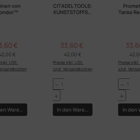
inen von
CITADEL TOOLS:
Prome
ondor™
KUNSTSTOFFSEI
Tanks Re
TENSCHNEIDER
Stat
3,60 €
33,60 €
33,6
Regulärer Preis:
Regulärer Preis:
rkaufspreis:
Verkaufspreis:
Verka
42,00 €
42,00 €
42,0
inkl. USt.
Preise inkl. USt.
Preise inkl
Versandkosten
zzgl. Versandkosten
zzgl. Vers
dukt Anzahl: Gib den gewünschten Wert e
Produkt Anzahl: Gib den 
Produk
den Warenkorb
In den Warenkorb
In den