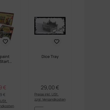
paint
Dice Tray
 Starter
2.0
9 €
29,00 €
Regulärer Preis:
ufspreis:
Regulärer Preis:
9 €
Preise inkl. USt.
zzgl. Versandkosten
. USt.
andkosten