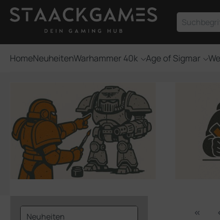
um Hauptinhalt springen
Zur Suche springen
Home
Neuheiten
Warhammer 40k
Age of Sigmar
We
Neuheiten