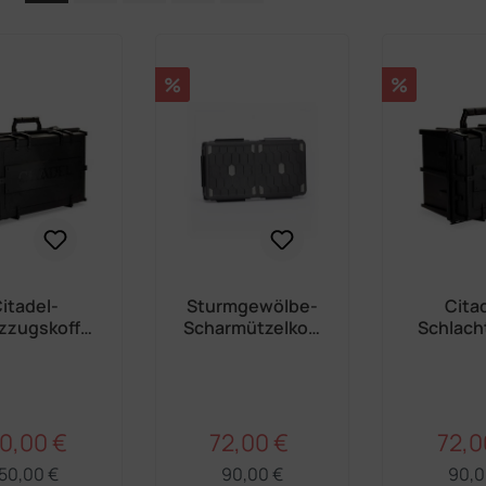
Seite
Seite
Seite
Seite
Seite
Rabatt
Rabatt
%
%
itadel-
Sturmgewölbe-
Cita
zzugskoffe
Scharmützelkoff
Schlach
r
er
0,00 €
72,00 €
72,0
Regulärer Preis:
Regulärer Preis:
rkaufspreis:
Verkaufspreis:
Verka
50,00 €
90,00 €
90,0