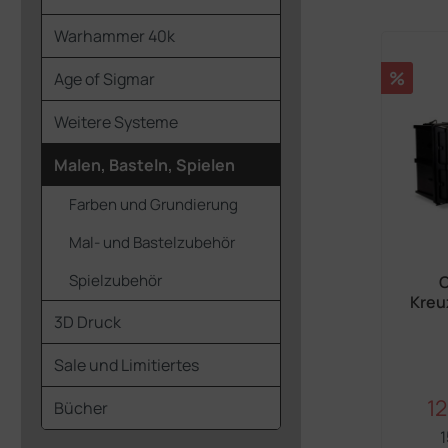
Warhammer 40k
Rabatt
%
Age of Sigmar
Weitere Systeme
Malen, Basteln, Spielen
Farben und Grundierung
Mal- und Bastelzubehör
Spielzubehör
C
Kreu
3D Druck
Sale und Limitiertes
12
Ve
Bücher
1