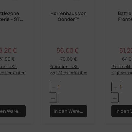
ttlezone
Herrenhaus von
Battl
teris – STK-
Gondor™
Fronte
itatbunker
Front
 Palisade
Landepl
9,20 €
56,00 €
51,2
Regulärer Preis:
Regulärer Preis:
rkaufspreis:
Verkaufspreis:
Verka
74,00 €
70,00 €
64,0
inkl. USt.
Preise inkl. USt.
Preise inkl
Versandkosten
zzgl. Versandkosten
zzgl. Vers
dukt Anzahl: Gib den gewünschten Wert e
Produkt Anzahl: Gib den 
Produk
den Warenkorb
In den Warenkorb
In den