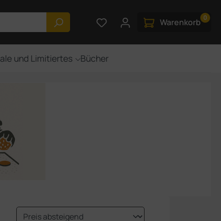
0
Du hast 0 Produkte auf dem M
Warenkorb
ale und Limitiertes
Bücher