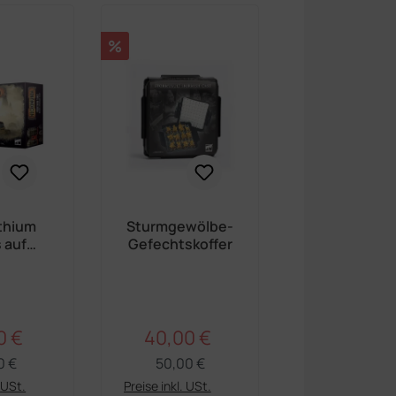
Rabatt
%
thium
Sturmgewölbe-
 auf
Gefechtskoffer
o-8
auler
ler
0 €
40,00 €
Regulärer Preis:
Regulärer Preis:
ufspreis:
Verkaufspreis:
0 €
50,00 €
. USt.
Preise inkl. USt.