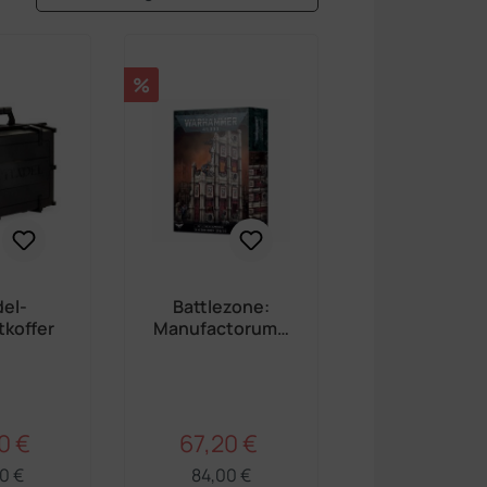
Rabatt
%
del-
Battlezone:
tkoffer
Manufactorum –
Sanctum
Administratus
0 €
67,20 €
Regulärer Preis:
Regulärer Preis:
ufspreis:
Verkaufspreis:
0 €
84,00 €