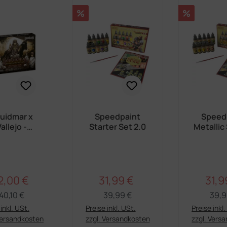
Rabatt
Rabatt
%
%
uidmar x
Speedpaint
Speed
allejo -
Starter Set 2.0
Metallic
ntial Paint
Set 
Set
2,00 €
31,99 €
31,9
Regulärer Preis:
Regulärer Preis:
rkaufspreis:
Verkaufspreis:
Verka
40,10 €
39,99 €
39,9
inkl. USt.
Preise inkl. USt.
Preise inkl
Versandkosten
zzgl. Versandkosten
zzgl. Vers