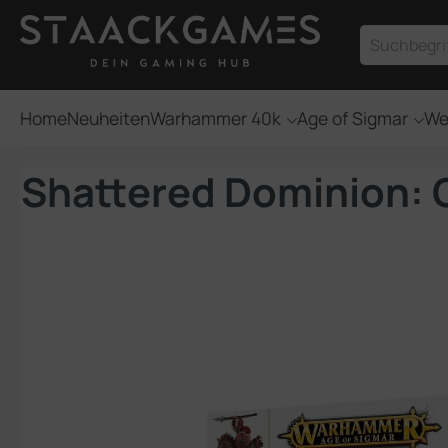
um Hauptinhalt springen
Zur Suche springen
Home
Neuheiten
Warhammer 40k
Age of Sigmar
We
Shattered Dominion: 
Bildergalerie überspringen