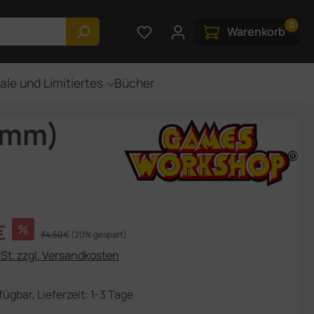
0
Du hast 0 Produkte auf dem M
Warenkorb
ale und Limitiertes
Bücher
 mm)
s:
€
%
Regulärer Preis:
34,50 €
(20% gespart)
USt. zzgl. Versandkosten
fügbar, Lieferzeit: 1-3 Tage