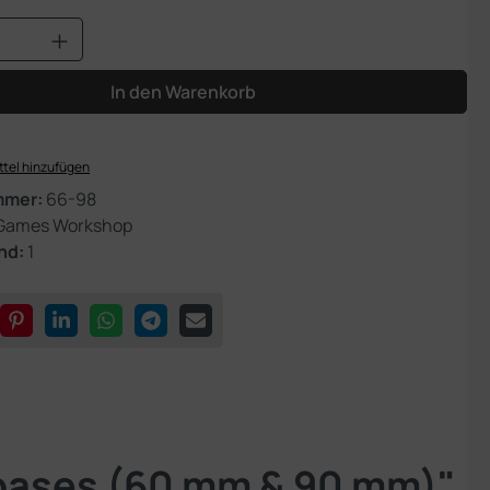
Anzahl: Gib den gewünschten Wert ein od
In den Warenkorb
tel hinzufügen
mmer:
66-98
Games Workshop
nd:
1
bases (60 mm & 90 mm)"