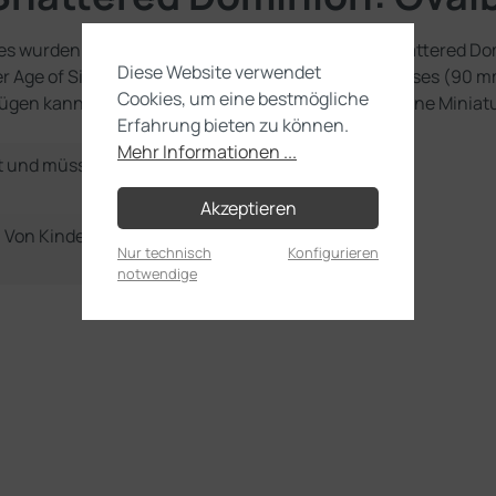
s wurden entworfen, um zum „Realm of Battle: Shattered Dom
Diese Website verwendet
mer Age of Sigmar“-Sammlung. Du erhältst 6 ovale Bases (90
Cookies, um eine bestmögliche
gen kannst. Diese gestalteten Bases helfen dir, deine Miniatu
Erfahrung bieten zu können.
Mehr Informationen ...
t und müssen noch selbst
Akzeptieren
e. Von Kindern unter 36
Nur technisch
Konfigurieren
notwendige