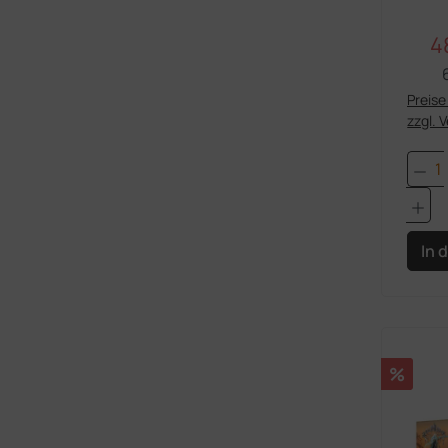
4
Ve
Preise 
zzgl. 
Pro
In 
Rabatt
%