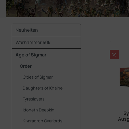
Neuheiten
Warhammer 40k
Rabatt
%
Age of Sigmar
Order
Cities of Sigmar
Daughters of Khaine
Fyreslayers
Idoneth Deepkin
Sy
Ausg
Kharadron Overlords
Hain