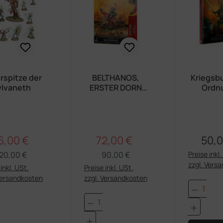
rspitze der
BELTHANOS,
Kriegsb
ylvaneth
ERSTER DORN
Ordn
DES KURNOTH
Sylva
6,00 €
72,00 €
50,0
Regulärer Preis:
Regulärer Preis:
rkaufspreis:
Verkaufspreis:
Regul
20,00 €
90,00 €
Preise inkl
zzgl. Vers
inkl. USt.
Preise inkl. USt.
Versandkosten
zzgl. Versandkosten
Produk
dukt Anzahl: Gib den gewünschten Wert e
Produkt Anzahl: Gib den 