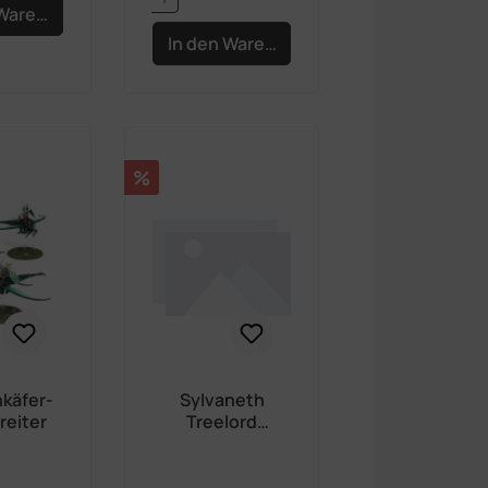
 Warenkorb
In den Warenkorb
Rabatt
%
käfer-
Sylvaneth
reiter
Treelord
Ancient
(Neutral
Verpackt)