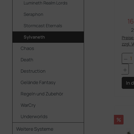
Lumineth Realm Lords
Seraphon
16
Ve
Stormcast Eternals
2
Sylvaneth
Preise 
zzgl. 
Chaos
Pro
Death
Destruction
Gelände Fantasy
In 
Regeln und Zubehör
WarCry
Underworlds
Rabatt
%
Weitere Systeme