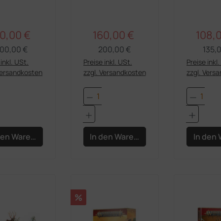
0,00 €
160,00 €
108,
Regulärer Preis:
Regulärer Preis:
rkaufspreis:
Verkaufspreis:
Verkau
00,00 €
200,00 €
135,
inkl. USt.
Preise inkl. USt.
Preise inkl
Versandkosten
zzgl. Versandkosten
zzgl. Vers
dukt Anzahl: Gib den gewünschten Wert e
Produkt Anzahl: Gib den 
Produk
den Warenkorb
In den Warenkorb
In den
Rabatt
%