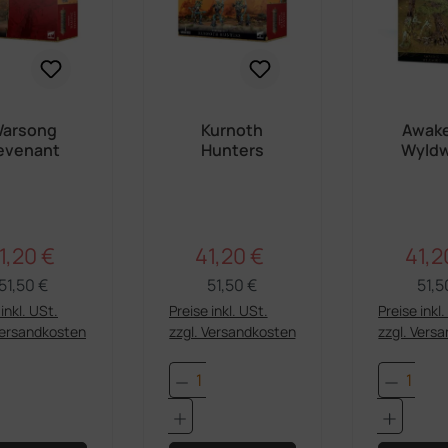
arsong
Kurnoth
Awak
evenant
Hunters
Wyld
1,20 €
41,20 €
41,2
Regulärer Preis:
Regulärer Preis:
erkaufspreis:
Verkaufspreis:
Verka
51,50 €
51,50 €
51,5
inkl. USt.
Preise inkl. USt.
Preise inkl
Versandkosten
zzgl. Versandkosten
zzgl. Vers
dukt Anzahl: Gib den gewünschten Wert e
Produkt Anzahl: Gib den 
Produk