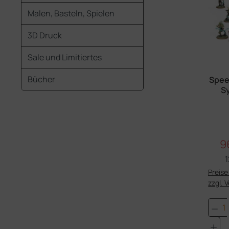
Malen, Basteln, Spielen
3D Druck
Sale und Limitiertes
Bücher
Spee
S
9
Ve
1
Preise 
zzgl. 
Pro