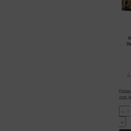
W
R
4
V
Preise 
zzgl. 
Pro