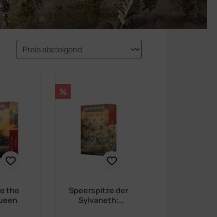
Rabatt
%
le the
Speerspitze der
ueen
Sylvaneth:
Geisterschwing