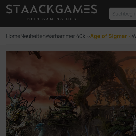
um Hauptinhalt springen
Zur Suche springen
Home
Neuheiten
Warhammer 40k
Age of Sigmar
W