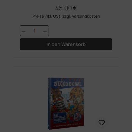
45,00 €
Regulärer Preis:
Preise inkl. USt. zzgl. Versandkosten
Produkt Anzahl: Gib den gewünschten 
In den Warenkorb