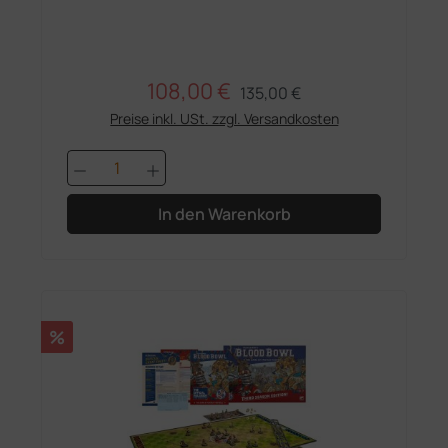
108,00 €
Regulärer Preis:
Verkaufspreis:
135,00 €
Preise inkl. USt. zzgl. Versandkosten
Produkt Anzahl: Gib den gewünschten 
In den Warenkorb
Rabatt
%