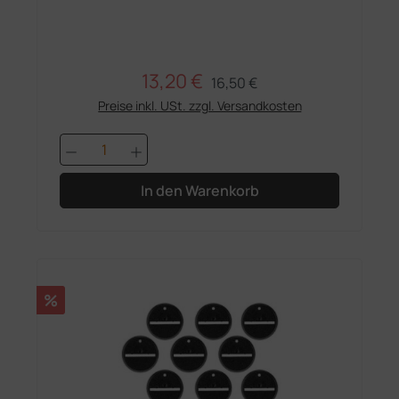
13,20 €
Regulärer Preis:
Verkaufspreis:
16,50 €
Preise inkl. USt. zzgl. Versandkosten
Produkt Anzahl: Gib den gewünschten 
In den Warenkorb
Rabatt
%