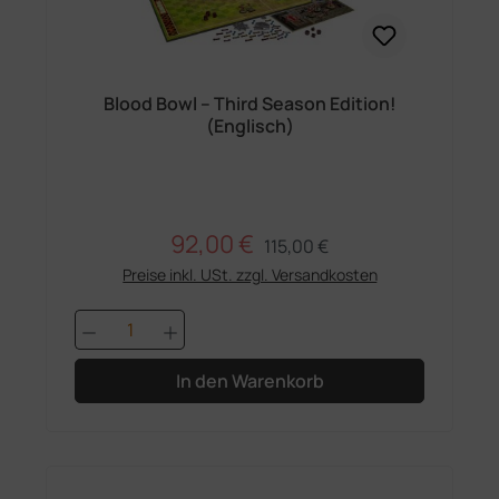
Blood Bowl – Third Season Edition!
(Englisch)
92,00 €
Regulärer Preis:
Verkaufspreis:
115,00 €
Preise inkl. USt. zzgl. Versandkosten
Produkt Anzahl: Gib den gewünschten 
In den Warenkorb