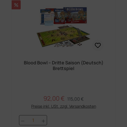
Rabatt
%
Blood Bowl – Dritte Saison (Deutsch)
Brettspiel
92,00 €
Regulärer Preis:
Verkaufspreis:
115,00 €
Preise inkl. USt. zzgl. Versandkosten
Produkt Anzahl: Gib den gewünschten 