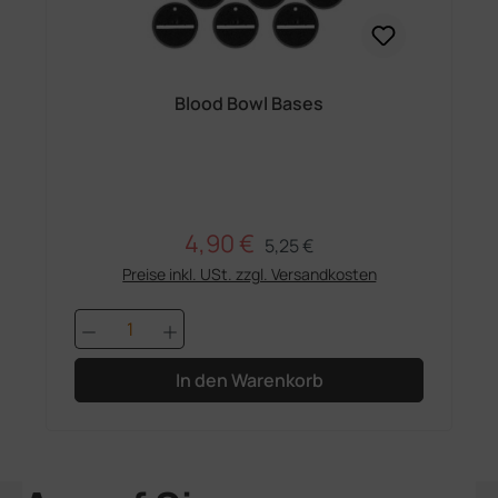
Blood Bowl Bases
4,90 €
Regulärer Preis:
Verkaufspreis:
5,25 €
Preise inkl. USt. zzgl. Versandkosten
Produkt Anzahl: Gib den gewünschten 
In den Warenkorb