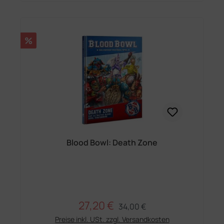
Rabatt
%
Blood Bowl: Death Zone
27,20 €
Regulärer Preis:
Verkaufspreis:
34,00 €
Preise inkl. USt. zzgl. Versandkosten