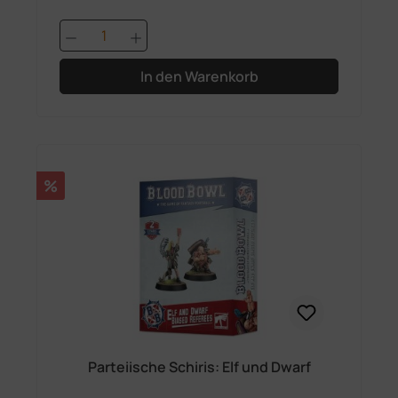
Produkt Anzahl: Gib den gewünschten 
In den Warenkorb
Rabatt
%
Parteiische Schiris: Elf und Dwarf