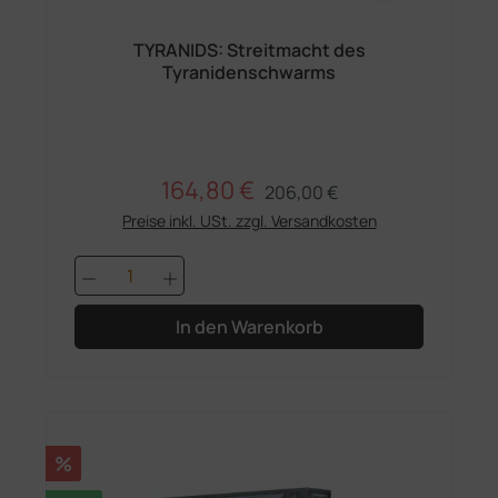
TYRANIDS: Streitmacht des
Tyranidenschwarms
164,80 €
Regulärer Preis:
Verkaufspreis:
206,00 €
Preise inkl. USt. zzgl. Versandkosten
Produkt Anzahl: Gib den gewünschten 
In den Warenkorb
Rabatt
%