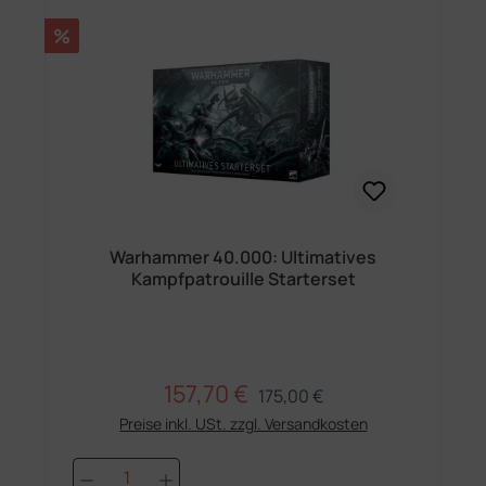
Rabatt
%
Warhammer 40.000: Ultimatives
Kampfpatrouille Starterset
157,70 €
Regulärer Preis:
Verkaufspreis:
175,00 €
Preise inkl. USt. zzgl. Versandkosten
Produkt Anzahl: Gib den gewünschten 