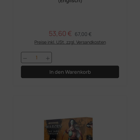
(Englisch)
53,60 €
Regulärer Preis:
Verkaufspreis:
67,00 €
Preise inkl. USt. zzgl. Versandkosten
Produkt Anzahl: Gib den gewünschten 
In den Warenkorb