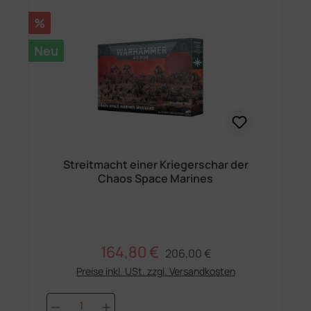
Rabatt
%
Neu
Streitmacht einer Kriegerschar der
Chaos Space Marines
164,80 €
Regulärer Preis:
Verkaufspreis:
206,00 €
Preise inkl. USt. zzgl. Versandkosten
Produkt Anzahl: Gib den gewünschten 