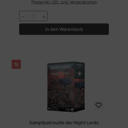
Preise inkl. USt. zzgl. Versandkosten
Produkt Anzahl: Gib den gewünschten 
In den Warenkorb
Rabatt
%
Kampfpatrouille der Night Lords