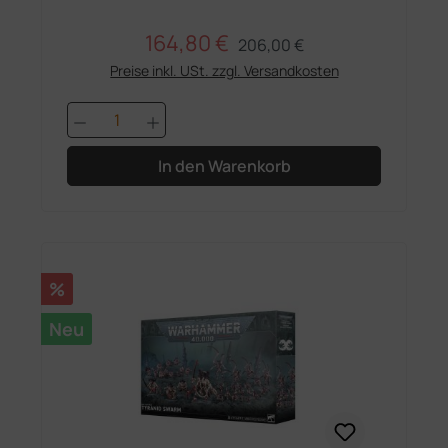
164,80 €
Regulärer Preis:
Verkaufspreis:
206,00 €
Preise inkl. USt. zzgl. Versandkosten
Produkt Anzahl: Gib den gewünschten 
In den Warenkorb
Rabatt
%
Neu