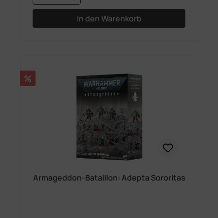
In den Warenkorb
Rabatt
%
Armageddon-Bataillon: Adepta Sororitas