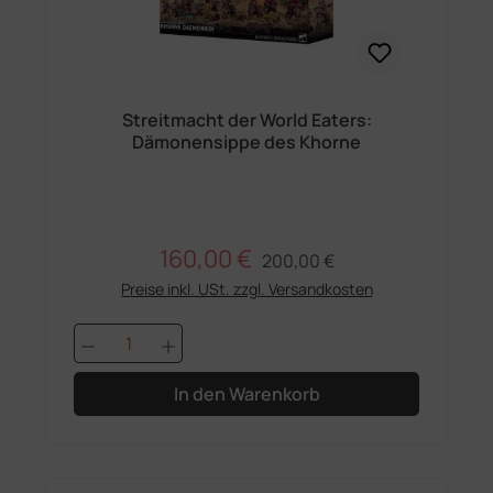
Streitmacht der World Eaters:
Dämonensippe des Khorne
160,00 €
Regulärer Preis:
Verkaufspreis:
200,00 €
Preise inkl. USt. zzgl. Versandkosten
Produkt Anzahl: Gib den gewünschten 
In den Warenkorb