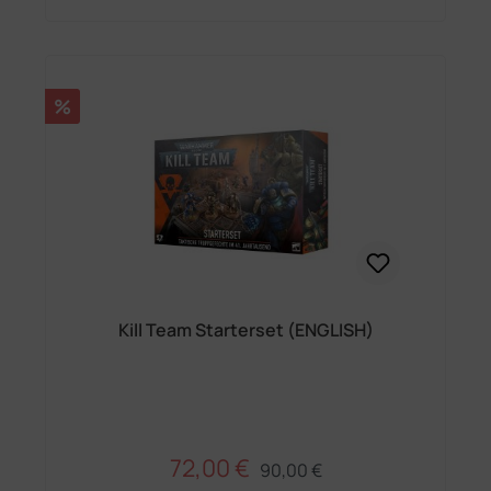
Rabatt
%
Kill Team Starterset (ENGLISH)
72,00 €
Regulärer Preis:
Verkaufspreis:
90,00 €