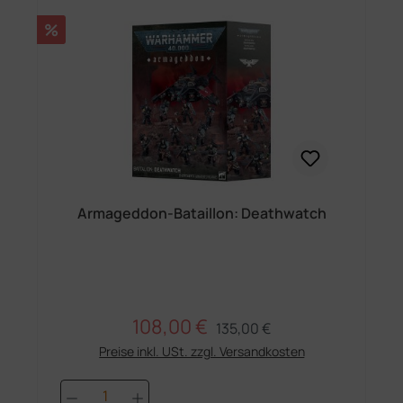
Rabatt
%
Armageddon-Bataillon: Deathwatch
108,00 €
Regulärer Preis:
Verkaufspreis:
135,00 €
Preise inkl. USt. zzgl. Versandkosten
Produkt Anzahl: Gib den gewünschten 