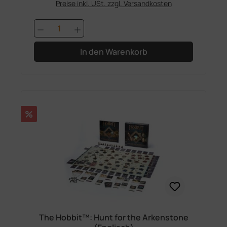
Preise inkl. USt. zzgl. Versandkosten
Produkt Anzahl: Gib den gewünschten 
In den Warenkorb
Rabatt
%
The Hobbit™: Hunt for the Arkenstone