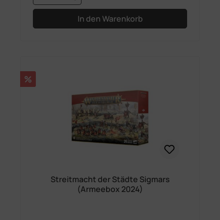
In den Warenkorb
Rabatt
%
Streitmacht der Städte Sigmars
(Armeebox 2024)