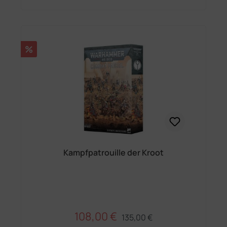
Rabatt
%
Kampfpatrouille der Kroot
108,00 €
Regulärer Preis:
Verkaufspreis:
135,00 €