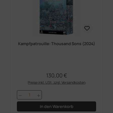
Kampfpatrouille: Thousand Sons (2024)
130,00 €
Regulärer Preis:
Preise inkl. USt. zzgl. Versandkosten
Produkt Anzahl: Gib den gewünschten 
In den Warenkorb