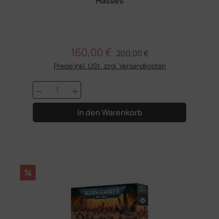
Hasses
160,00 €
Regulärer Preis:
Verkaufspreis:
200,00 €
Preise inkl. USt. zzgl. Versandkosten
Produkt Anzahl: Gib den gewünschten 
In den Warenkorb
Rabatt
%