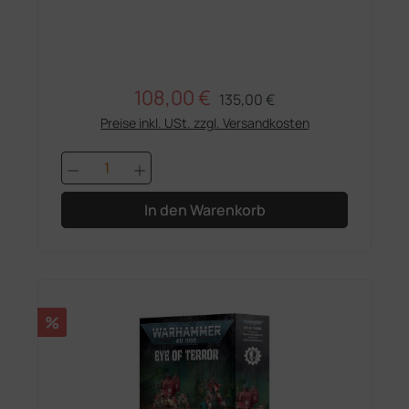
108,00 €
Regulärer Preis:
Verkaufspreis:
135,00 €
Preise inkl. USt. zzgl. Versandkosten
Produkt Anzahl: Gib den gewünschten 
In den Warenkorb
Rabatt
%