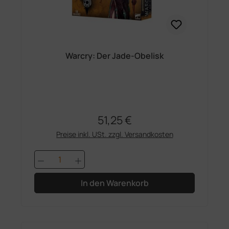
Warcry: Der Jade-Obelisk
51,25 €
Regulärer Preis:
Preise inkl. USt. zzgl. Versandkosten
Produkt Anzahl: Gib den gewünschten 
In den Warenkorb