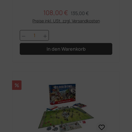
108,00 €
Regulärer Preis:
Verkaufspreis:
135,00 €
Preise inkl. USt. zzgl. Versandkosten
Produkt Anzahl: Gib den gewünschten 
In den Warenkorb
Rabatt
%