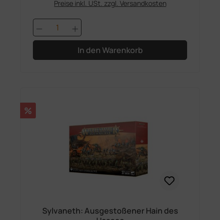
Preise inkl. USt. zzgl. Versandkosten
Produkt Anzahl: Gib den gewünschten 
In den Warenkorb
Rabatt
%
Sylvaneth: Ausgestoßener Hain des