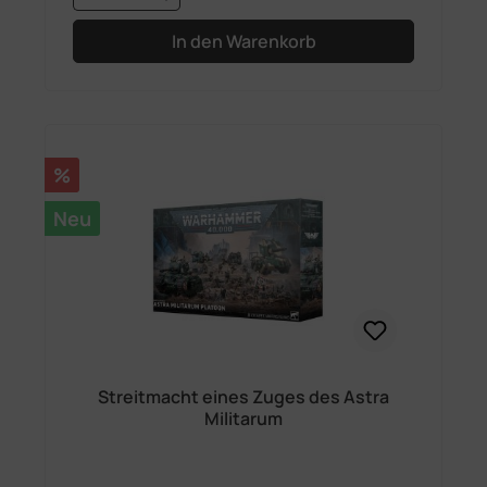
In den Warenkorb
Rabatt
%
Neu
Streitmacht eines Zuges des Astra
Militarum