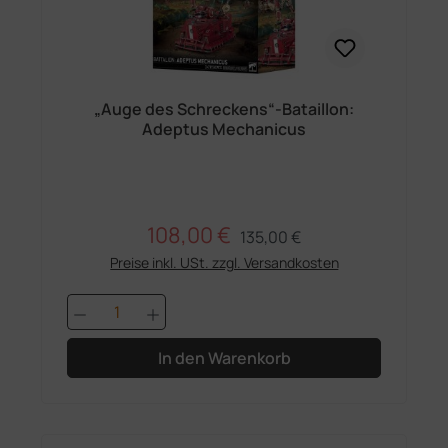
„Auge des Schreckens“-Bataillon:
Adeptus Mechanicus
108,00 €
Regulärer Preis:
Verkaufspreis:
135,00 €
Preise inkl. USt. zzgl. Versandkosten
Produkt Anzahl: Gib den gewünschten 
In den Warenkorb