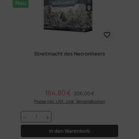
Neu
Streitmacht des Necronheers
164,80 €
Regulärer Preis:
Verkaufspreis:
206,00 €
Preise inkl. USt. zzgl. Versandkosten
Produkt Anzahl: Gib den gewünschten 
In den Warenkorb