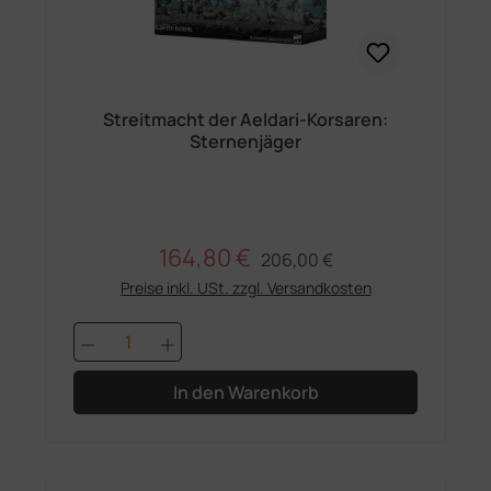
Streitmacht der Aeldari-Korsaren:
Sternenjäger
164,80 €
Regulärer Preis:
Verkaufspreis:
206,00 €
Preise inkl. USt. zzgl. Versandkosten
Produkt Anzahl: Gib den gewünschten 
In den Warenkorb