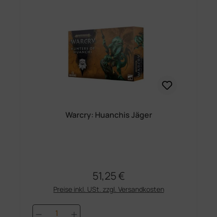
Warcry: Huanchis Jäger
51,25 €
Regulärer Preis:
Preise inkl. USt. zzgl. Versandkosten
Produkt Anzahl: Gib den gewünschten 