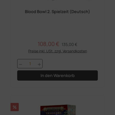
Blood Bowl 2. Spielzeit (Deutsch)
108,00 €
Regulärer Preis:
Verkaufspreis:
135,00 €
Preise inkl. USt. zzgl. Versandkosten
Produkt Anzahl: Gib den gewünschten 
In den Warenkorb
Rabatt
%