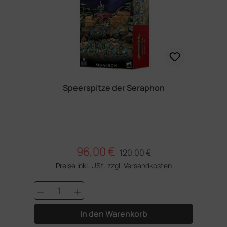
Speerspitze der Seraphon
96,00 €
Regulärer Preis:
Verkaufspreis:
120,00 €
Preise inkl. USt. zzgl. Versandkosten
Produkt Anzahl: Gib den gewünschten 
In den Warenkorb