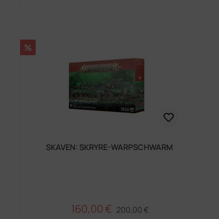
Rabatt
%
SKAVEN: SKRYRE-WARPSCHWARM
160,00 €
Regulärer Preis:
Verkaufspreis:
200,00 €