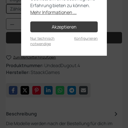
Erfahrung bieten zu können.
Zähler-Erweiterung
Mehr Informationen ...
Produkt Anzahl: Gib den gewünschten Wert
Akzeptieren
In den Warenkorb
Nur technisch
Konfigurieren
notwendige
Zum Merkzettel hinzufügen
Produktnummer:
UndeadDugout.4
Hersteller:
StaackGames
Beschreibung
Die Modelle werden nach der Bestellung für dich im