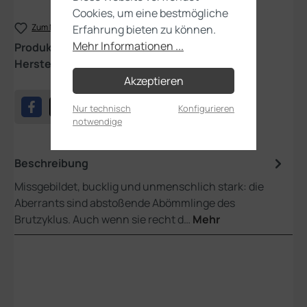
Cookies, um eine bestmögliche
Zum Merkzettel hinzufügen
Erfahrung bieten zu können.
Mehr Informationen ...
Produktnummer:
51-60
Hersteller:
Games Workshop
Akzeptieren
Nur technisch
Konfigurieren
notwendige
Beschreibung
Missgebildet, bucklig und unmenschlich stark: die
Aberrants sind abstoßende Abömmlinge des
Brutzyklus. Auch wenn sie recht d…
Mehr