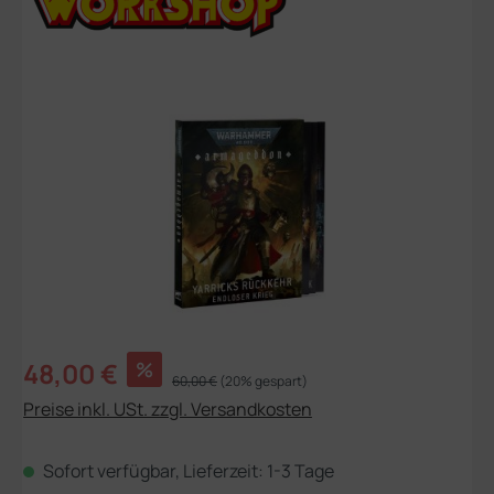
Bildergalerie überspringen
Verkaufspreis:
48,00 €
%
Regulärer Preis:
60,00 €
(20% gespart)
Preise inkl. USt. zzgl. Versandkosten
Sofort verfügbar, Lieferzeit: 1-3 Tage