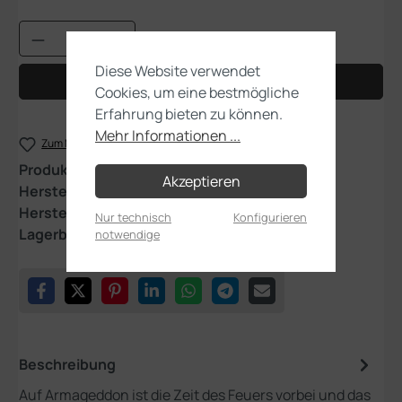
Produkt Anzahl: Gib den gewünschten Wert
Diese Website verwendet
In den Warenkorb
Cookies, um eine bestmögliche
Erfahrung bieten zu können.
Mehr Informationen ...
Zum Merkzettel hinzufügen
Produktnummer:
40-76
Akzeptieren
Hersteller:
Games Workshop
Herstellernummer:
4040199190
Nur technisch
Konfigurieren
Lagerbestand:
2
notwendige
Beschreibung
Auf Armageddon ist die Zeit des Feuers vorbei und das