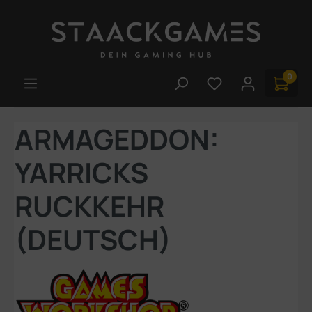
Zum Hauptinhalt springen
0
Du hast 0 Produk
ARMAGEDDON:
YARRICKS
RUCKKEHR
(DEUTSCH)