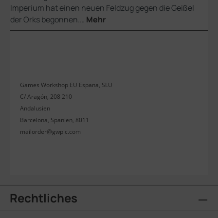
Imperium hat einen neuen Feldzug gegen die Geißel
der Orks begonnen.…
Mehr
Games Workshop EU Espana, SLU
C/ Aragón, 208 210
Andalusien
Barcelona, Spanien, 8011
mailorder@gwplc.com
Rechtliches