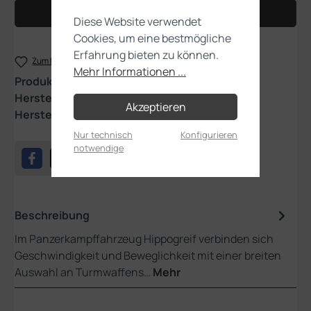
In den Warenkorb
Diese Website verwendet
Cookies, um eine bestmögliche
Erfahrung bieten zu können.
Zum Merkzettel hinzufügen
Mehr Informationen ...
Produktnummer:
47-57
Hersteller:
Games Workshop
Akzeptieren
Herstellernummer:
99120105139
Nur technisch
Konfigurieren
notwendige
Beschreibung
Im Panzerkampffahrzeug Hippogreif verbinden sich
Geschwindigkeit und Beweglichkeit mit einer breiten
Auswahl an Turmwaffens…
Mehr