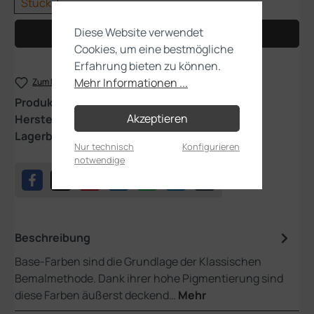
Stück
Diese Website verwendet
In den Warenkorb
Cookies, um eine bestmögliche
Erfahrung bieten zu können.
Mehr Informationen ...
Zum Merkzettel hinzufügen
Produktnummer:
21-06
Akzeptieren
Hersteller:
Games Workshop
Lagerbestand:
1
Nur technisch
Konfigurieren
notwendige
Beschreibung
Base-Farben sind die Grundlage der Klassischen
Bemalmethode. Dank ihrer hohe Pigmentierung sind
diese Farben äußerst deckend…
Mehr