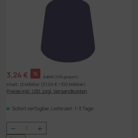
Verkaufspreis:
3,24 €
%
Regulärer Preis:
3,60 €
(10% gespart)
Inhalt:
12 Milliliter
(27,00 € / 100 Milliliter)
Preise inkl. USt. zzgl. Versandkosten
Sofort verfügbar, Lieferzeit: 1-3 Tage
Produkt Anzahl: Gib den gewünschten Wert