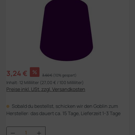
Verkaufspreis:
3,24 €
%
Regulärer Preis:
3,60 €
(10% gespart)
Inhalt:
12 Milliliter
(27,00 € / 100 Milliliter)
Preise inkl. USt. zzgl. Versandkosten
Sobald du bestellst, schicken wir den Goblin zum
Hersteller: das dauert ca. 15 Tage, Lieferzeit 1-3 Tage
Produkt Anzahl: Gib den gewünschten Wert