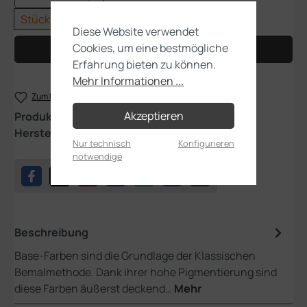
Stück
Diese Website verwendet
Cookies, um eine bestmögliche
In den Warenkorb
Erfahrung bieten zu können.
Mehr Informationen ...
Zum Merkzettel hinzufügen
Akzeptieren
Produktnummer:
21-39
Hersteller:
Games Workshop
Nur technisch
Konfigurieren
notwendige
Beschreibung
Base-Farben sind die Grundlage der Klassischen
Bemalmethode. Dank ihrer hohe Pigmentierung sind
diese Farben äußerst deckend…
Mehr