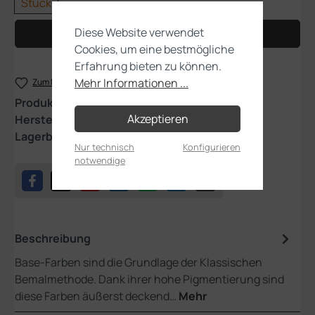
Stück
Diese Website verwendet
In den Warenkorb
Cookies, um eine bestmögliche
Erfahrung bieten zu können.
Mehr Informationen ...
Zum Merkzettel hinzufügen
Produktnummer:
21-33
Akzeptieren
Hersteller:
Games Workshop
Lagerbestand:
3
Nur technisch
Konfigurieren
notwendige
Beschreibung
Base-Farben sind die Grundlage der Klassischen
Bemalmethode. Dank ihrer hohe Pigmentierung sind
diese Farben äußerst deckend…
Mehr