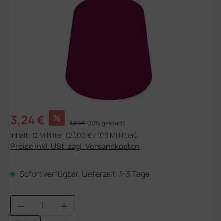
Verkaufspreis:
3,24 €
%
Regulärer Preis:
3,60 €
(10% gespart)
Inhalt:
12 Milliliter
(27,00 € / 100 Milliliter)
Preise inkl. USt. zzgl. Versandkosten
Sofort verfügbar, Lieferzeit: 1-3 Tage
Produkt Anzahl: Gib den gewünschten Wert