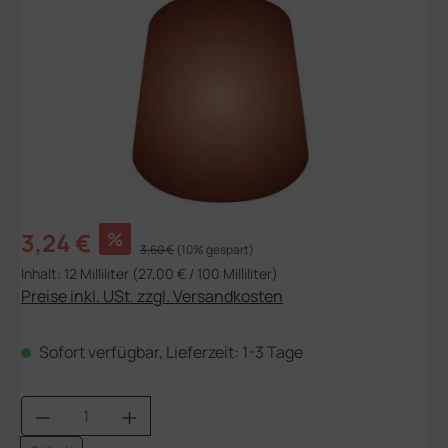
Verkaufspreis:
3,24 €
%
Regulärer Preis:
3,60 €
(10% gespart)
Inhalt:
12 Milliliter
(27,00 € / 100 Milliliter)
Preise inkl. USt. zzgl. Versandkosten
Sofort verfügbar, Lieferzeit: 1-3 Tage
Produkt Anzahl: Gib den gewünschten Wert