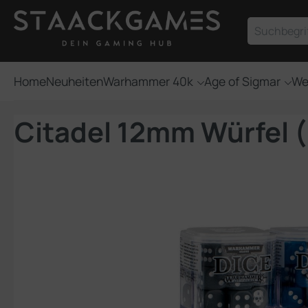
um Hauptinhalt springen
Zur Suche springen
Home
Neuheiten
Warhammer 40k
Age of Sigmar
We
Citadel 12mm Würfel (
Bildergalerie überspringen