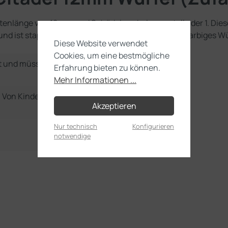
ntenlänge von 12 mm und Schädelsymbolen anstelle der 1. Die
und ist stapelbar – erschaffe dein persönliches vielfarbiges 
Diese Website verwendet
Cookies, um eine bestmögliche
t und müssen noch selbst
Erfahrung bieten zu können.
Mehr Informationen ...
e. Von Kindern unter 36
Akzeptieren
Nur technisch
Konfigurieren
notwendige