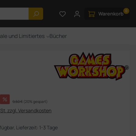
0
Du hast 0 Produkte auf dem M
Warenkorb
ale und Limitiertes
Bücher
s:
%
Regulärer Preis:
9,50 €
(20% gespart)
USt. zzgl. Versandkosten
fügbar, Lieferzeit: 1-3 Tage