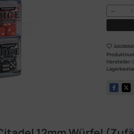
Produkt 
Zum Merkzet
Produktnu
Hersteller:
Lagerbesta
itadel 12mm Würfel (Zufäl