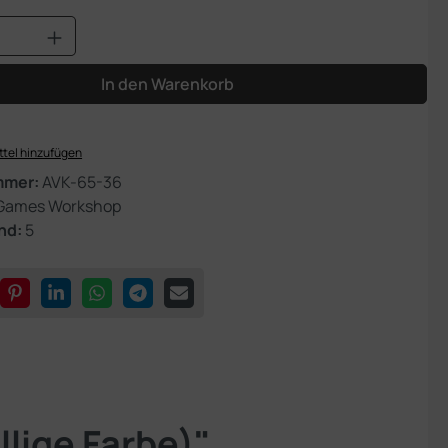
Anzahl: Gib den gewünschten Wert ein od
In den Warenkorb
tel hinzufügen
mmer:
AVK-65-36
Games Workshop
nd:
5
lige Farbe)"