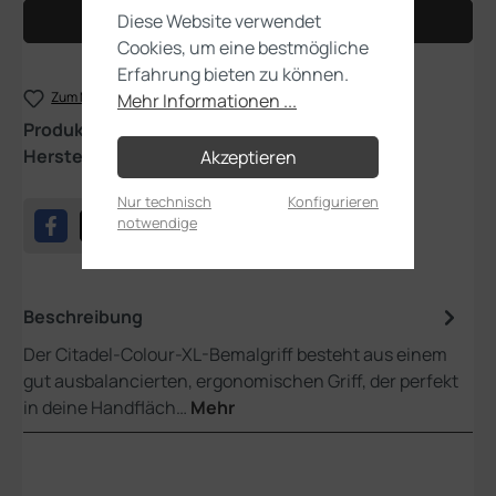
Diese Website verwendet
In den Warenkorb
Cookies, um eine bestmögliche
Erfahrung bieten zu können.
Zum Merkzettel hinzufügen
Mehr Informationen ...
Produktnummer:
66-15
Hersteller:
Games Workshop
Akzeptieren
Nur technisch
Konfigurieren
notwendige
Beschreibung
Der Citadel-Colour-XL-Bemalgriff besteht aus einem
gut ausbalancierten, ergonomischen Griff, der perfekt
in deine Handfläch…
Mehr