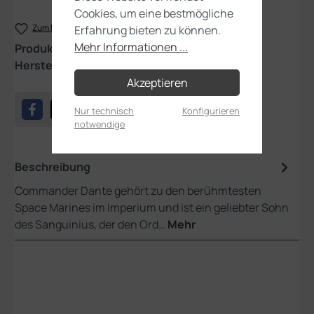
Cookies, um eine bestmögliche
Zum Merkzettel hinzufügen
Erfahrung bieten zu können.
Mehr Informationen ...
Produktnummer:
41-40
Hersteller:
Games Workshop
Akzeptieren
Nur technisch
Konfigurieren
notwendige
Beschreibung
Commander Dante gehört zu den berühmtesten
Space Marines im Imperium und ist ein geliebter Sohn
des Sanguinius, der den Ord…
Mehr