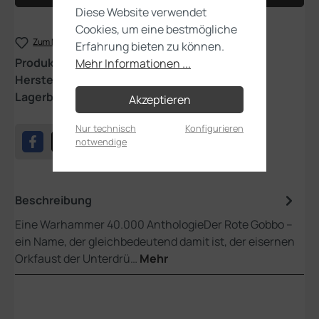
Diese Website verwendet
Cookies, um eine bestmögliche
Zum Merkzettel hinzufügen
Erfahrung bieten zu können.
Produktnummer:
AVBLRGDE
Mehr Informationen ...
Hersteller:
Games Workshop
Lagerbestand:
2
Akzeptieren
Nur technisch
Konfigurieren
notwendige
Beschreibung
Eine Warhammer 40.000 AnthologieDer Rote Gobbo –
ein Name, der gleichbedeutend damit ist, der eisernen
Orkfaust der Unterdrü…
Mehr