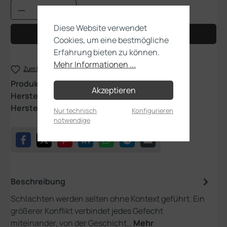
Produkt Anzahl: Gib den gewünschten Wert
Diese Website verwendet
In den Warenkorb
Cookies, um eine bestmögliche
Erfahrung bieten zu können.
Mehr Informationen ...
Zum Merkzettel hinzufügen
Produktnummer:
40-80
Akzeptieren
Hersteller:
Games Workshop
Herstellernummer:
04050199062
Nur technisch
Konfigurieren
notwendige
Beschreibung
Schlachten werden selten ohne Kontext geführt. Ein
größerer Konflikt verbindet jedes Gefecht
miteinander, von der Geschicht…
Mehr