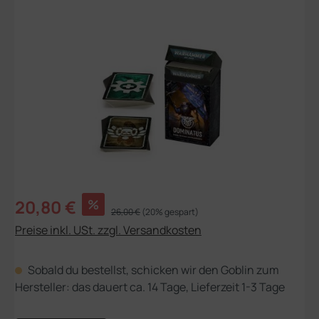
Bildergalerie überspringen
Verkaufspreis:
20,80 €
%
Regulärer Preis:
26,00 €
(20% gespart)
Preise inkl. USt. zzgl. Versandkosten
Sobald du bestellst, schicken wir den Goblin zum
Hersteller: das dauert ca. 14 Tage, Lieferzeit 1-3 Tage