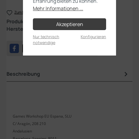
Erfahrung bieten zu können.
Mehr Informationen ...
Zum Merkzettel hinzufügen
Produktnummer:
23-09
Akzeptieren
Hersteller:
Games Workshop
Nur technisch
Konfigurieren
notwendige
Beschreibung
Games Workshop EU Espana, SLU
C/ Aragón, 208 210
Andalusien
Barcelona, Spanien, 8011