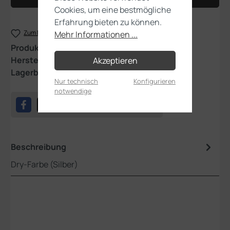
Cookies, um eine bestmögliche
Erfahrung bieten zu können.
Zum Merkzettel hinzufügen
Mehr Informationen ...
Produktnummer:
23-13
Hersteller:
Games Workshop
Akzeptieren
Lagerbestand:
1
Nur technisch
Konfigurieren
notwendige
Beschreibung
Dry-Farbe (Silber)