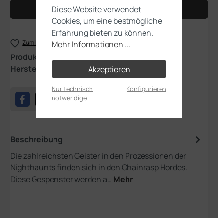
Diese Website verwendet
In den Warenkorb
Cookies, um eine bestmögliche
Erfahrung bieten zu können.
Zum Merkzettel hinzufügen
Mehr Informationen ...
Produktnummer:
71-14
Hersteller:
Games Workshop
Akzeptieren
Nur technisch
Konfigurieren
notwendige
Beschreibung
Die zahlreichsten Geister in den Prozessionen der
Nighthaunts finden sich in den Chainrasp Hordes.
Diese Gespenster werden a…
Mehr