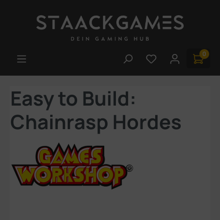
Zum Hauptinhalt springen
0
Du hast 0 Produk
Easy to Build:
Chainrasp Hordes
Bildergalerie überspringen