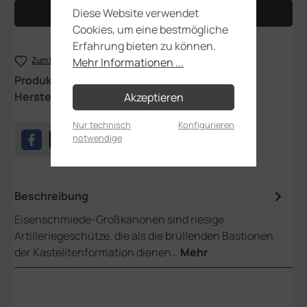
Diese Website verwendet
In den Warenkorb
Cookies, um eine bestmögliche
Erfahrung bieten zu können.
Zum Merkzettel hinzufügen
Mehr Informationen ...
Produktnummer:
86-11
Hersteller:
Games Workshop
Akzeptieren
Nur technisch
Konfigurieren
notwendige
Beschreibung
Eisenschmiede-Großkanonen sind riesige
Artilleriegeschütze, die als die brüllenden Bastionen
der Kastelitenformation dienen…
Mehr