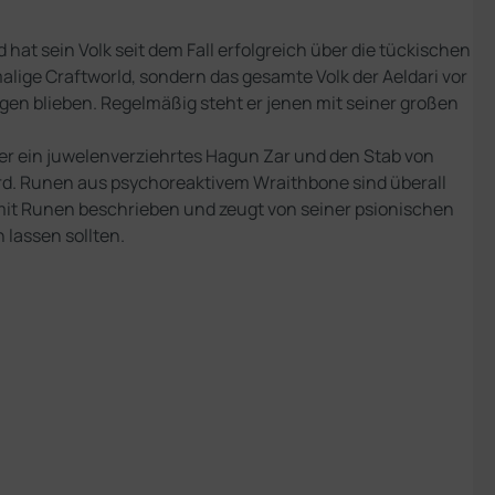
hat sein Volk seit dem Fall erfolgreich über die tückischen
alige Craftworld, sondern das gesamte Volk der Aeldari vor
en blieben. Regelmäßig steht er jenen mit seiner großen
t er ein juwelenverziehrtes Hagun Zar und den Stab von
wird. Runen aus psychoreaktivem Wraithbone sind überall
 mit Runen beschrieben und zeugt von seiner psionischen
 lassen sollten.