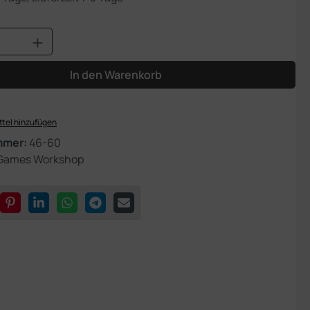
Anzahl: Gib den gewünschten Wert ein od
In den Warenkorb
tel hinzufügen
mmer:
46-60
Games Workshop