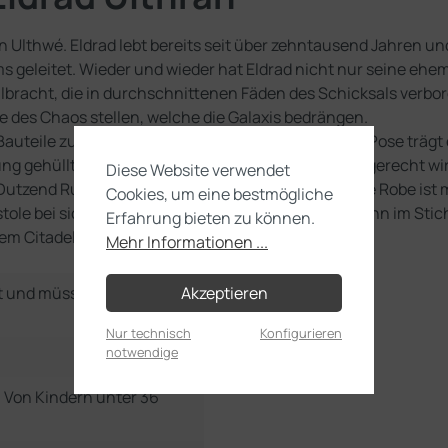
 Ulthwé. Eldrad lebt bereits seit über zehntausend Jahren und 
 geleitet. Wieder und wieder hat Eldrad nicht nur seine ehem
racht, die in durchschnittenen Fäden des Schicksals verborg
e des Chaos stellen, welche die Galaxis bedrängen.
 Bauteile zum Bau von Eldrad Ulthran. In aufrechter Pose träg
tung gehüllt, die seinem Status als Oberster Farseer gerecht 
Diese Website verwendet
n Dutzend Runen ersonnen hat. Selbst seine wallende Robe ist
Cookies, um eine bestmögliche
tole bei sich, wenn seine psionischen Fähigkeiten ihn im Stich
Erfahrung bieten zu können.
inem Citadel-Rundbase (32 mm) geliefert.
Mehr Informationen ...
Akzeptieren
t und müssen noch selbst
Nur technisch
Konfigurieren
notwendige
e. Von Kindern unter 36