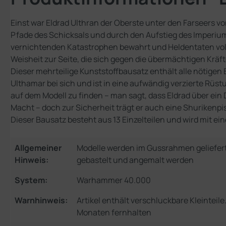
Einst war Eldrad Ulthran der Oberste unter den Farseers von
Pfade des Schicksals und durch den Aufstieg des Imperiums
vernichtenden Katastrophen bewahrt und Heldentaten vollb
Weisheit zur Seite, die sich gegen die übermächtigen Kräft
Dieser mehrteilige Kunststoffbausatz enthält alle nötigen
Ulthamar bei sich und ist in eine aufwändig verzierte Rüs
auf dem Modell zu finden – man sagt, dass Eldrad über ei
Macht – doch zur Sicherheit trägt er auch eine Shurikenpis
Dieser Bausatz besteht aus 13 Einzelteilen und wird mit e
Allgemeiner
Modelle werden im Gussrahmen geliefer
Hinweis:
gebastelt und angemalt werden
System:
Warhammer 40.000
Warnhinweis:
Artikel enthält verschluckbare Kleinteil
Monaten fernhalten