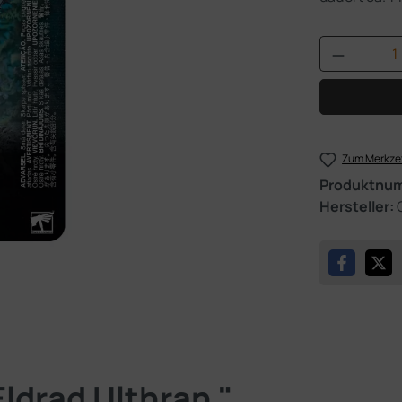
Produkt 
Zum Merkzet
Produktnu
Hersteller:
ldrad Ulthran "