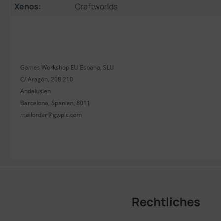
Xenos:
Craftworlds
Games Workshop EU Espana, SLU
C/ Aragón, 208 210
Andalusien
Barcelona, Spanien, 8011
mailorder@gwplc.com
Rechtliches