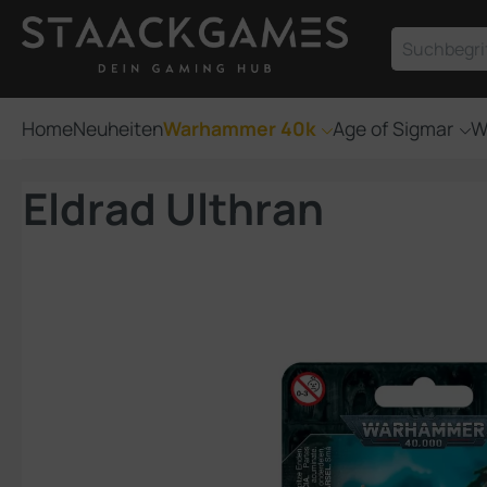
um Hauptinhalt springen
Zur Suche springen
Home
Neuheiten
Warhammer 40k
Age of Sigmar
W
Eldrad Ulthran
Bildergalerie überspringen