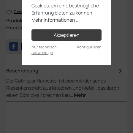
Cookies, um eine bestmögliche
Zum Merkzettel hinzufügen
Erfahrung bieten zu können.
Mehr Informationen ...
Produktnummer:
94-29
Hersteller:
Games Workshop
Akzeptieren
Nur technisch
Konfigurieren
notwendige
Beschreibung
Der Gothizzar Harvester ist eine mörderisches
Riesenkonstrukt aus Knochen und Metall, das durch
einen Schildwall brechen kan…
Mehr