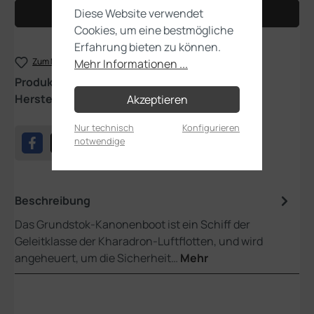
Diese Website verwendet
In den Warenkorb
Cookies, um eine bestmögliche
Erfahrung bieten zu können.
Zum Merkzettel hinzufügen
Mehr Informationen ...
Produktnummer:
84-38
Hersteller:
Games Workshop
Akzeptieren
Nur technisch
Konfigurieren
notwendige
Beschreibung
Das Grundstok-Kanonenboot ist ein Schiff der
Geleitklasse der Kharadron-Luftflotten, und wird
angeheuert, um die Sicherheit…
Mehr