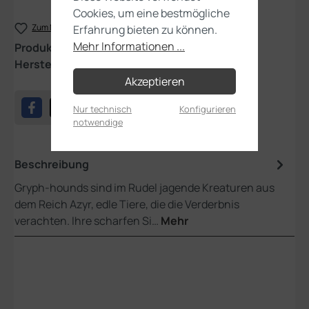
Cookies, um eine bestmögliche
Zum Merkzettel hinzufügen
Erfahrung bieten zu können.
Mehr Informationen ...
Produktnummer:
96-31
Hersteller:
Games Workshop
Akzeptieren
Nur technisch
Konfigurieren
notwendige
Beschreibung
Gryph-hounds sind im Rudel jagende Kreaturen aus
dem Reich Azyr, edle Tiere, die die Verderbnis
verachten. Ihre scharfen Si…
Mehr