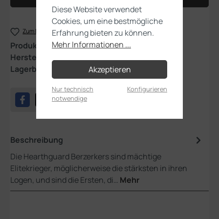
Diese Website verwendet
Cookies, um eine bestmögliche
Zum Merkzettel hinzufügen
Erfahrung bieten zu können.
Mehr Informationen ...
Produktnummer:
84-24
Hersteller:
Games Workshop
Lagerbestand:
1
Akzeptieren
Nur technisch
Konfigurieren
notwendige
Beschreibung
Die Hearthguard Berzerkers sind mächtige
Elitekrieger, möglicherweise die stärksten in ihren
Logen, und sind die Ersten, di…
Mehr