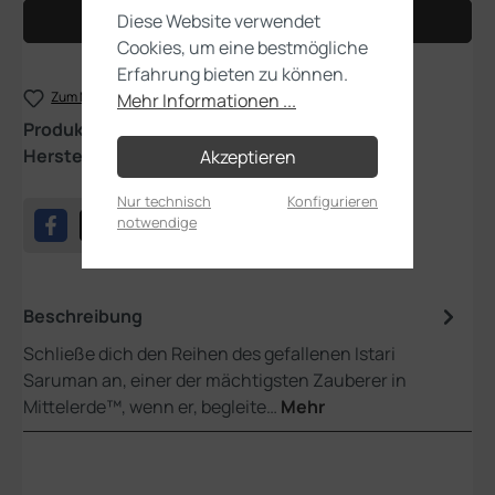
Diese Website verwendet
In den Warenkorb
Cookies, um eine bestmögliche
Erfahrung bieten zu können.
Zum Merkzettel hinzufügen
Mehr Informationen ...
Produktnummer:
30-71
Hersteller:
Games Workshop
Akzeptieren
Nur technisch
Konfigurieren
notwendige
Beschreibung
Schließe dich den Reihen des gefallenen Istari
Saruman an, einer der mächtigsten Zauberer in
Mittelerde™, wenn er, begleite…
Mehr