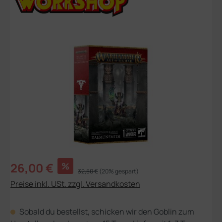
Bildergalerie überspringen
Verkaufspreis:
26,00 €
%
Regulärer Preis:
32,50 €
(20% gespart)
Preise inkl. USt. zzgl. Versandkosten
Sobald du bestellst, schicken wir den Goblin zum