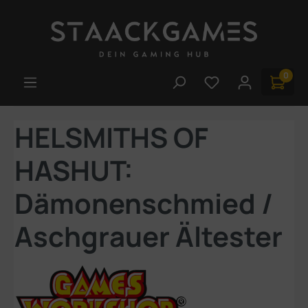
Zum Hauptinhalt springen
0
Du hast 0 Produk
HELSMITHS OF
HASHUT:
Dämonenschmied /
Aschgrauer Ältester