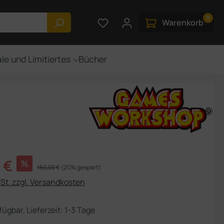
0
Du hast 0 Produkte auf dem M
Warenkorb
le und Limitiertes
Bücher
s:
 €
%
Regulärer Preis:
150,00 €
(20% gespart)
USt. zzgl. Versandkosten
fügbar, Lieferzeit: 1-3 Tage