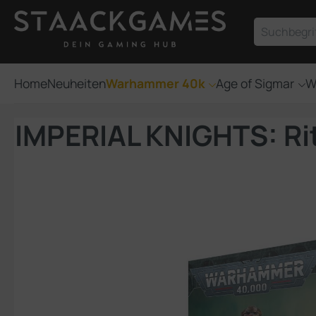
um Hauptinhalt springen
Zur Suche springen
Home
Neuheiten
Warhammer 40k
Age of Sigmar
W
IMPERIAL KNIGHTS: Rit
Bildergalerie überspringen