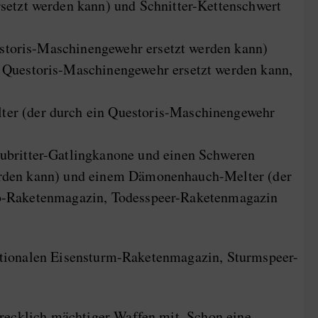
setzt werden kann) und Schnitter-Kettenschwert
estoris-Maschinengewehr ersetzt werden kann)
 Questoris-Maschinengewehr ersetzt werden kann,
ter (der durch ein Questoris-Maschinengewehr
ubritter-Gatlingkanone und einen Schweren
erden kann) und einem Dämonenhauch-Melter (der
no-Raketenmagazin, Todesspeer-Raketenmagazin
 optionalen Eisensturm-Raketenmagazin, Sturmspeer-
recklich mächtiger Waffen mit. Schon eine