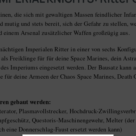
inen, die sich mit gewaltigen Massen feindlicher Inf
mutig und stets bereit, sich der Gefahr zu stellen, we
d einem Arsenal zusätzlicher Waffen großzügig aus.
mächtigen Imperialen Ritter in einer von sechs Konfig
s Freiklinge für für deine Space Marines, dein Astra
es Imperiums eingesetzt werden. Der Bausatz kann alt
nge für deine Armeen der Chaos Space Marines, Death
uren gebaut werden:
iterator, Plasmavollstrecker, Hochdruck-Zwillingsverb
ampfgeschütz, Questoris-Maschinengewehr, Melter (der
ch eine Donnerschlag-Faust ersetzt werden kann)