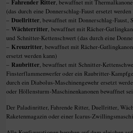
Fahrender Ritter
–
, bewaffnet mit Thermalkanone
(das durch eine Donnerschlag-Faust ersetzt werden
Duellritter
–
, bewaffnet mit Donnerschlag-Faust, 
Wächterritter
–
, bewaffnet mit Rächer-Gatlingka
und Schnitter-Kettenschwert (das durch eine Donne
Kreuzritter
–
, bewaffnet mit Rächer-Gatlingkano
ersetzt werden kann)
Raubritter
–
, bewaffnet mit Schnitter-Kettensch
Finsterflammenwerfer oder ein Raubritter-Kampfg
durch ein Diabolus-Maschinengewehr ersetzt werd
oder Höllensturm-Maschinenkanonen bewaffnet sei
Der Paladinritter, Fahrende Ritter, Duellritter, W
Raketenmagazin oder einer Icarus-Zwillingsmaschi
Alle Konfigurationen beruhen auf dem gleichen auf