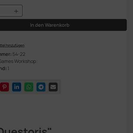
Anzahl: Gib den gewünschten Wert ein od
In den Warenkorb
tel hinzufügen
mmer:
54-22
Games Workshop
nd:
1
Questoris"