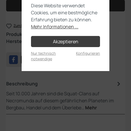
Diese Website verwendet
In den Warenkorb
Cookies, um eine bestmögliche
Erfahrung bieten zu können.
Zum Merkzettel hinzufügen
Mehr Informationen ...
Produktnummer:
301-01
Hersteller:
Games Workshop
Akzeptieren
Nur technisch
Konfigurieren
notwendige
Beschreibung
Seit 10.000 Jahren sind die Squat-Clans auf
Necromunda auf diesem gefährlichen Planeten im
Bergbau, Handel und dem Überlebe…
Mehr