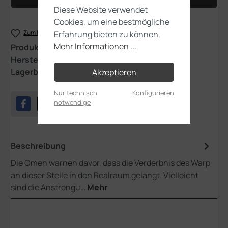
Diese Website verwendet
Cookies, um eine bestmögliche
Zum Merkzettel hinzufügen
Erfahrung bieten zu können.
Mehr Informationen ...
Produktnummer:
73-572
Hersteller:
Games Workshop
Lagerbestand:
1
Akzeptieren
Nur technisch
Konfigurieren
notwendige
Beschreibung
Die Omen warnen davor, dass die Verderbnis des Warp
an dieser Stelle in den Realraum gelangt. Vielleicht
sind die Anstrengu…
Mehr