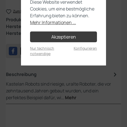
Diese Website verwendet
Cookies, um eine bestmögliche
Zum Merkzettel hinzufügen
Erfahrung bieten zu können.
Produktnummer:
59-16
Mehr Informationen ...
Hersteller:
Games Workshop
Herstellernummer:
99120116036
Akzeptieren
Nur technisch
Konfigurieren
notwendige
Beschreibung
Kastelan Robots sind riesige, uralte Roboter, die vor
zehntausend Jahren gebaut wurden, und ein
perfektes Beispiel dafür, wi…
Mehr