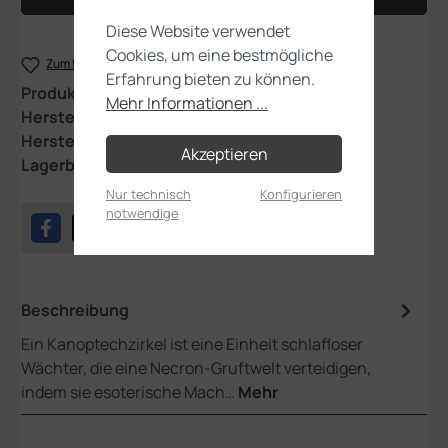
Diese Website verwendet
Cookies, um eine bestmögliche
Zum Merkzettel hinzufügen
Erfahrung bieten zu können.
Produktnummer:
103-94
Mehr Informationen ...
Hersteller:
Games Workshop
Herstellernummer:
99120110086
Akzeptieren
Lagerbestand:
1
Nur technisch
Konfigurieren
notwendige
Beschreibung
Ein Kanoptechzirkel ist eine Einheit schlafloser
Wächter, die eine Necron-Gruftwelt verteidigen,
indem sie esoterische Mach…
Mehr