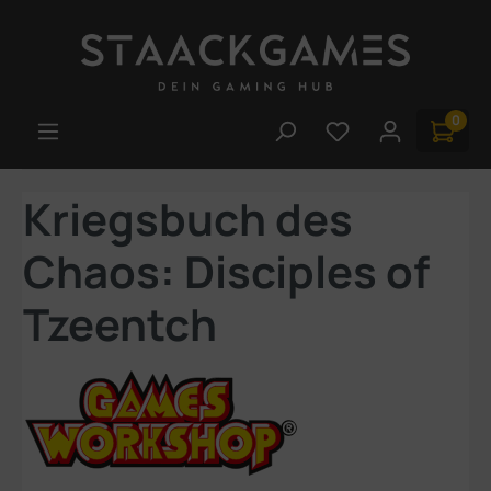
Zum Hauptinhalt springen
0
Du hast 0 Produk
Kriegsbuch des
Chaos: Disciples of
Tzeentch