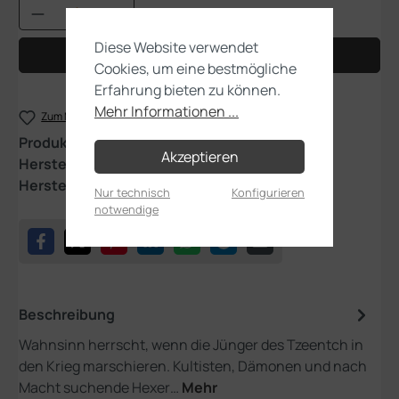
Produkt Anzahl: Gib den gewünschten Wert
Diese Website verwendet
In den Warenkorb
Cookies, um eine bestmögliche
Erfahrung bieten zu können.
Mehr Informationen ...
Zum Merkzettel hinzufügen
Produktnummer:
83-45
Akzeptieren
Hersteller:
Games Workshop
Herstellernummer:
04030201033
Nur technisch
Konfigurieren
notwendige
Beschreibung
Wahnsinn herrscht, wenn die Jünger des Tzeentch in
den Krieg marschieren. Kultisten, Dämonen und nach
Macht suchende Hexer…
Mehr