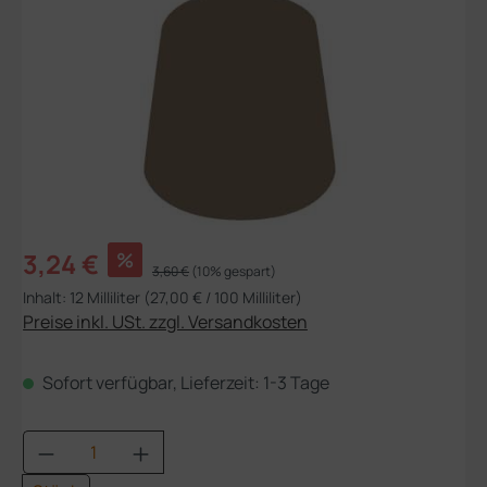
Verkaufspreis:
3,24 €
%
Regulärer Preis:
3,60 €
(10% gespart)
Inhalt:
12 Milliliter
(27,00 € / 100 Milliliter)
Preise inkl. USt. zzgl. Versandkosten
Sofort verfügbar, Lieferzeit: 1-3 Tage
Produkt Anzahl: Gib den gewünschten Wert