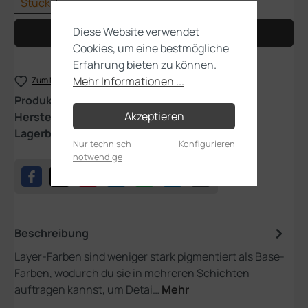
Stück
Diese Website verwendet
In den Warenkorb
Cookies, um eine bestmögliche
Erfahrung bieten zu können.
Mehr Informationen ...
Zum Merkzettel hinzufügen
Produktnummer:
22-48
Akzeptieren
Hersteller:
Games Workshop
Lagerbestand:
1
Nur technisch
Konfigurieren
notwendige
Beschreibung
Layer-Farben sind weniger stark pigmentiert als Base-
Farben, wodurch du sie in mehreren Schichten
auftragen kannst, um Detai…
Mehr