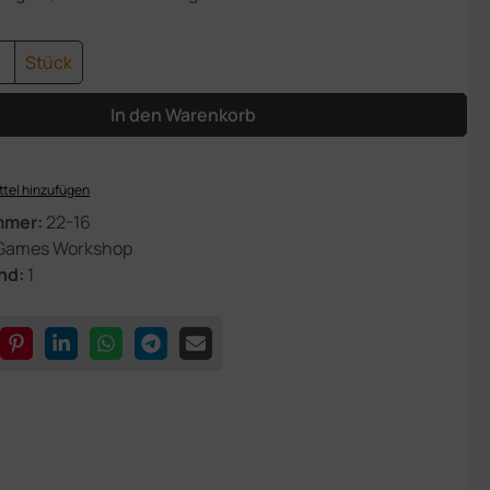
Anzahl: Gib den gewünschten Wert ein od
Stück
In den Warenkorb
tel hinzufügen
mmer:
22-16
Games Workshop
nd:
1