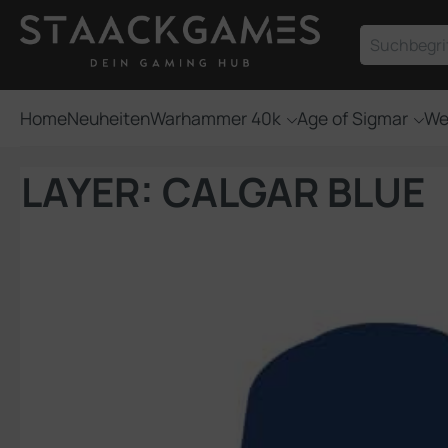
um Hauptinhalt springen
Zur Suche springen
Home
Neuheiten
Warhammer 40k
Age of Sigmar
We
LAYER: CALGAR BLUE
Bildergalerie überspringen