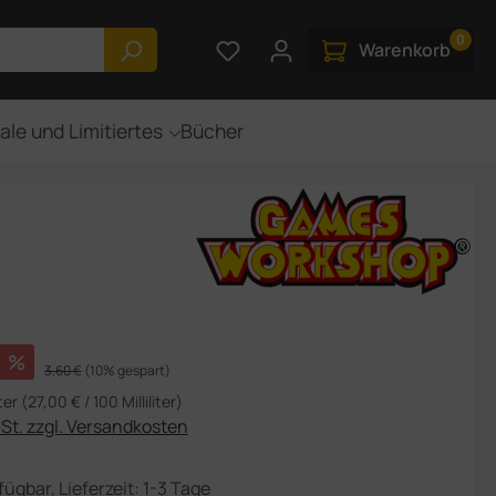
0
Du hast 0 Produkte auf dem M
Warenkorb
ale und Limitiertes
Bücher
s:
%
Regulärer Preis:
3,60 €
(10% gespart)
iter
(27,00 € / 100 Milliliter)
USt. zzgl. Versandkosten
fügbar, Lieferzeit: 1-3 Tage