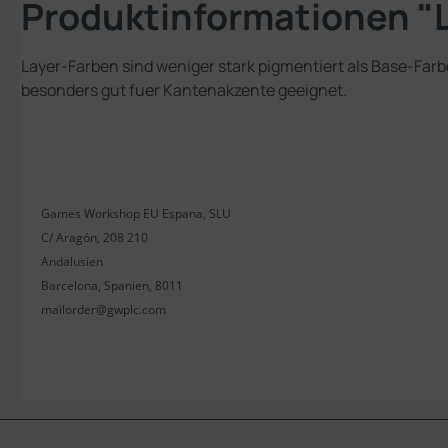
Produktinformationen "
Layer-Farben sind weniger stark pigmentiert als Base-Far
besonders gut fuer Kantenakzente geeignet.
Games Workshop EU Espana, SLU
C/ Aragón, 208 210
Andalusien
Barcelona, Spanien, 8011
mailorder@gwplc.com