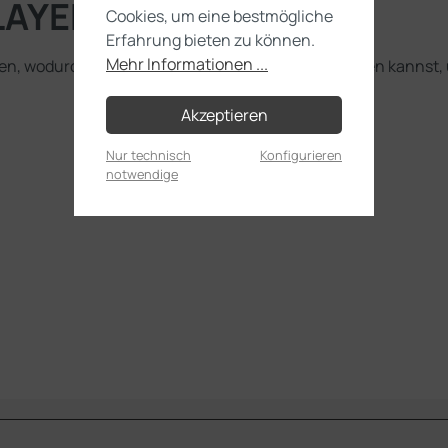
LAYER: CALGAR BLUE"
Cookies, um eine bestmögliche
Erfahrung bieten zu können.
Mehr Informationen ...
ben, wodurch du sie in mehreren Schichten auftragen kannst, 
Akzeptieren
Nur technisch
Konfigurieren
notwendige