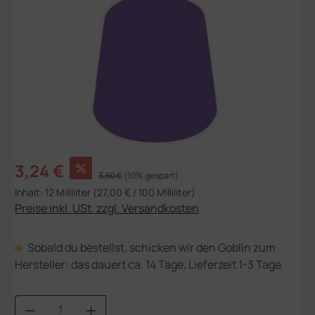
Verkaufspreis:
3,24 €
%
Regulärer Preis:
3,60 €
(10% gespart)
Inhalt:
12 Milliliter
(27,00 € / 100 Milliliter)
Preise inkl. USt. zzgl. Versandkosten
Sobald du bestellst, schicken wir den Goblin zum
Hersteller: das dauert ca. 14 Tage, Lieferzeit 1-3 Tage
Produkt Anzahl: Gib den gewünschten Wert