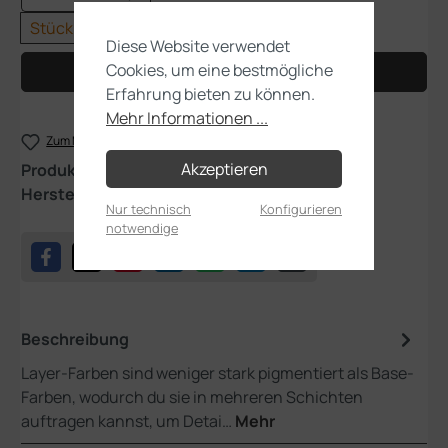
Stück
Diese Website verwendet
Cookies, um eine bestmögliche
In den Warenkorb
Erfahrung bieten zu können.
Mehr Informationen ...
Zum Merkzettel hinzufügen
Akzeptieren
Produktnummer:
22-86
Hersteller:
Games Workshop
Nur technisch
Konfigurieren
notwendige
Beschreibung
Layer-Farben sind weniger stark pigmentiert als Base-
Farben, wodurch du sie in mehreren Schichten
auftragen kannst, um Detai…
Mehr