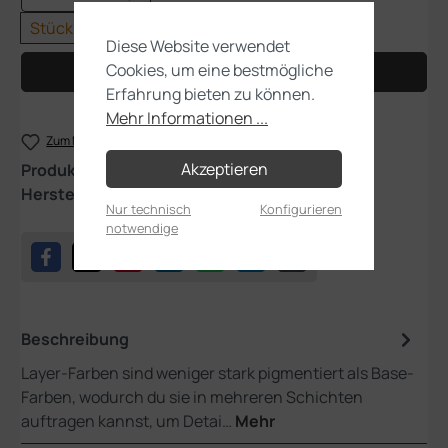
Stück
Diese Website verwendet
Cookies, um eine bestmögliche
In den Warenkorb
Erfahrung bieten zu können.
Mehr Informationen ...
Zum Merkzettel hinzufügen
Akzeptieren
Produktnummer:
22-09
Hersteller:
Games Workshop
Nur technisch
Konfigurieren
notwendige
Beschreibung
Layer-Farben sind weniger stark pigmentiert als Base-
Farben, wodurch du sie in mehreren Schichten
auftragen kannst, um Detai…
Mehr