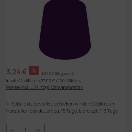
Verkaufspreis:
3,24 €
%
Regulärer Preis:
3,60 €
(10% gespart)
Inhalt:
12 Milliliter
(27,00 € / 100 Milliliter)
Preise inkl. USt. zzgl. Versandkosten
Sobald du bestellst, schicken wir den Goblin zum
Hersteller: das dauert ca. 15 Tage, Lieferzeit 1-3 Tage
Produkt Anzahl: Gib den gewünschten Wert